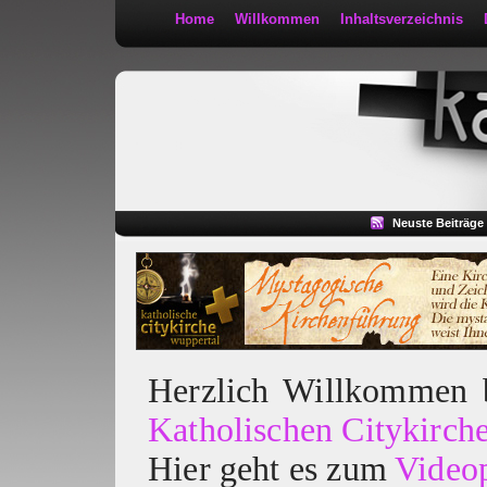
Home
Willkommen
Inhaltsverzeichnis
Kath 2:30
Neuste Beiträge
Herzlich Willkommen
Katholischen Citykirch
Hier geht es zum
Video