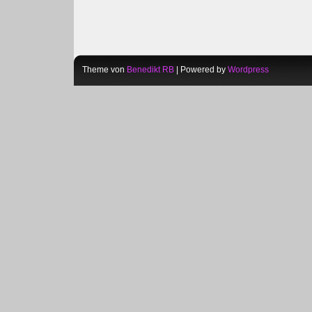
Theme von
Benedikt RB
| Powered by
Wordpress