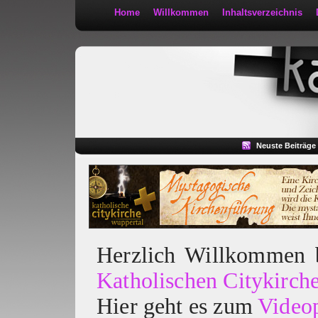
Home
Willkommen
Inhaltsverzeichnis
Kath 2:30
Neuste Beiträge
Herzlich Willkommen
Katholischen Citykirch
Hier geht es zum
Video