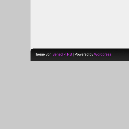
Theme von
Benedikt RB
| Powered by
Wordpress