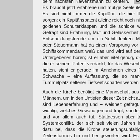
beim nächsten Kawenzmann zu kentern.
Es braucht jetzt erfahrene und mutige Seeleute
Es sind nicht immer die Kapitäne, die hier fü
sorgen; ein Kapitänspatent alleine reicht noch n
goldenen Schulterklappen und die schicke
Gefragt sind Erfahrung, Mut und Gelassenheit,
Entscheidungsfreude um ein Schiff lenken. M
oder Steuermann hat da einen Vorsprung vor 
Schiffskommandant weiß das und wird auf den
Untergebenen hören; ist er aber eitel genug, di
die er seinem Patent verdankt, für das Wesentl
halten, sieht er gerade im Annehmen eines 
Schwäche – eine Auffassung, die so man
Tummelplatz seltener Tiefseefischarten werden 
Auch die Kirche benötigt eine Mannschaft aus
Männern, um in den Untiefen dieser Zeit nicht au
sind Lebenserfahrung und – weisheit gefragt.
wichtig, welches Gewand jemand trägt, sonder
und vor allem auch tut. Stattdessen aber trä
Systemkonflikt, der sich seit vielen Jahren 
dazu bei, dass die Kirche steuerungsunfäh
Zeitensturmes hin und her geworfen wird. Es