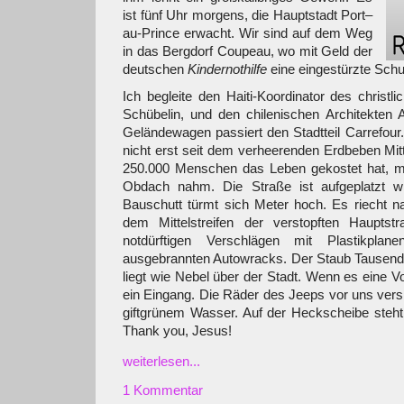
ist fünf Uhr morgens, die Hauptstadt Port–
au-Prince erwacht. Wir sind auf dem Weg
in das Bergdorf Coupeau, wo mit Geld der
deutschen
Kindernothilfe
eine eingestürzte Schu
Ich begleite den Haiti-Koordinator des christl
Schübelin, und den chilenischen Architekten 
Geländewagen passiert den Stadtteil Carrefour. H
nicht erst seit dem verheerenden Erdbeben Mit
250.000 Menschen das Leben gekostet hat, meh
Obdach nahm. Die Straße ist aufgeplatzt wi
Bauschutt türmt sich Meter hoch. Es riecht na
dem Mittelstreifen der verstopften Hauptst
notdürftigen Verschlägen mit Plastikplan
ausgebrannten Autowracks. Der Staub Tausende
liegt wie Nebel über der Stadt. Wenn es eine Vor
ein Eingang. Die Räder des Jeeps vor uns vers
giftgrünem Wasser. Auf der Heckscheibe steht
Thank you, Jesus!
weiterlesen...
1 Kommentar