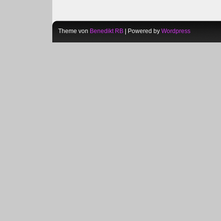
Theme von
Benedikt RB
| Powered by
Wordpress