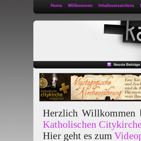
Home
Willkommen
Inhaltsverzeichnis
Kath 2:30
Neuste Beiträge
Herzlich Willkommen
Katholischen Citykirch
Hier geht es zum
Video