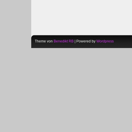
Theme von
Benedikt RB
| Powered by
Wordpress