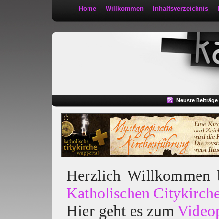
Home
Willkommen
Inhaltsverzeichnis
Kath 2:30
Neuste Beiträge
Herzlich Willkommen
Katholischen Citykirch
Hier geht es zum
Video