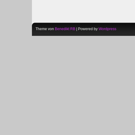
Theme von
Benedikt RB
| Powered by
Wordpress