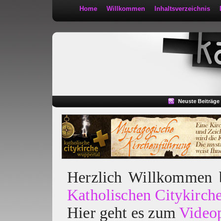
Home
Willkommen
Inhaltsverzeichnis
Kath 2:30
Neuste Beiträge
Herzlich Willkommen
Katholischen Citykirch
Hier geht es zum
Video