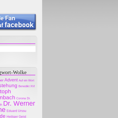
gwort-Wolke
Advent
her
Auf ein Wort
stehung
Benedikt XVI
stoph
nbach
Corona
Dr.
Dr. Werner
th
ne
Eduard Urssu
ode
Heiliger Geist