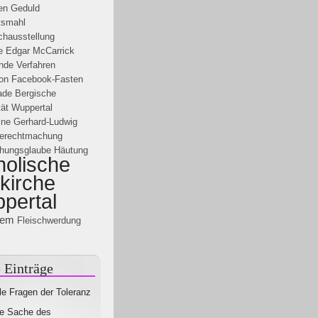
en
Geduld
tsmahl
chausstellung
e Edgar McCarrick
nde Verfahren
on
Facebook-Fasten
ade
Bergische
tät Wuppertal
ine
Gerhard-Ludwig
erechtmachung
ehungsglaube
Häutung
holische
ykirche
pertal
hem
Fleischwerdung
 Einträge
le Fragen der Toleranz
e Sache des