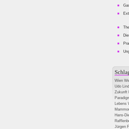
Gas
Ext
The
Die
Pra
Un
Schla
Wien
We
Udo Lin
Zukunft 
Paradig
Lebens
Mammo
Hans-Di
Rafflenb
Jürgen F