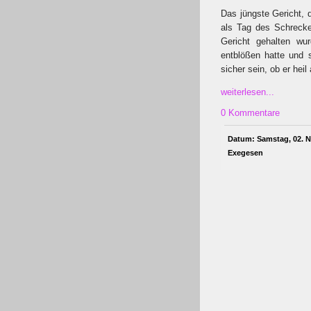
Das jüngste Gericht, d
als Tag des Schrecke
Gericht gehalten w
entblößen hatte und 
sicher sein, ob er he
weiterlesen...
0 Kommentare
Datum: Samstag, 02. N
Exegesen