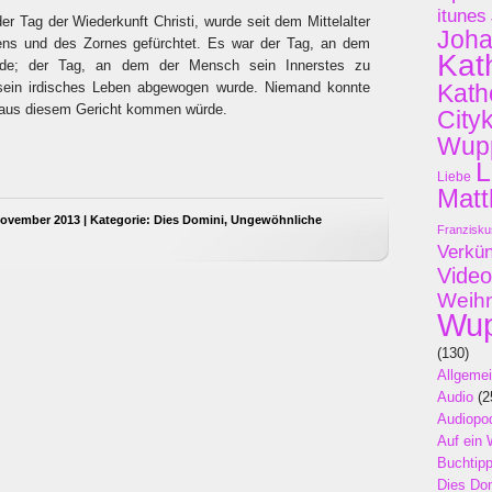
itunes
er Tag der Wiederkunft Christi, wurde seit dem Mittelalter
Joh
ns und des Zornes gefürchtet. Es war der Tag, an dem
Kat
urde; der Tag, an dem der Mensch sein Innerstes zu
sein irdisches Leben abgewogen wurde. Niemand konnte
Kath
il aus diesem Gericht kommen würde.
City
Wupp
L
Liebe
Matt
ovember 2013 | Kategorie:
Dies Domini
,
Ungewöhnliche
Franzisku
Verkü
Video
Weih
Wup
(130)
Allgeme
Audio
(2
Audiopo
Auf ein 
Buchtip
Dies Do