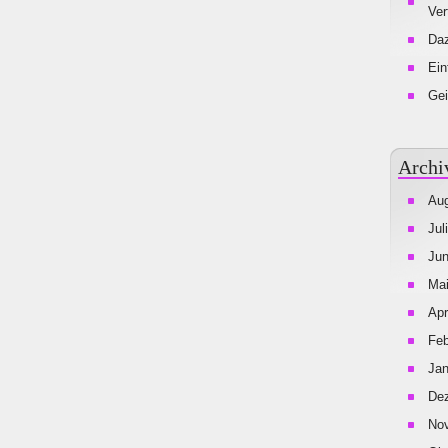
Ver
Da
Ein
Gei
Archi
Aug
Jul
Jun
Mai
Apr
Feb
Jan
De
No