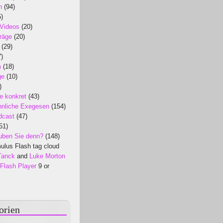
n
(94)
)
 Videos
(20)
räge
(20)
(29)
)
m
(18)
ge
(10)
)
e konkret
(43)
nliche Exegesen
(154)
dcast
(47)
51)
uben Sie denn?
(148)
lus Flash tag cloud
Tanck
and
Luke Morton
Flash Player
9 or
orien