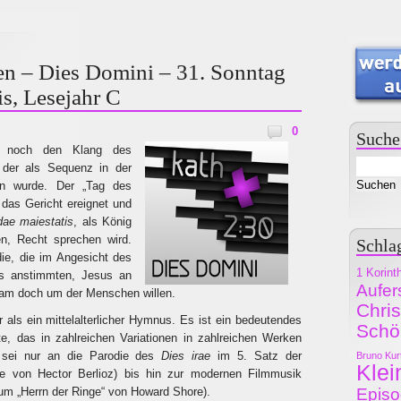
n – Dies Domini – 31. Sonntag
is, Lesejahr C
0
Suche
n noch den Klang des
 der als Sequenz in der
n wurde. Der „Tag des
das Gericht ereignet und
dae maiestatis
, als König
en, Recht sprechen wird.
Schla
die, die im Angesicht des
1 Korint
s anstimmten, Jesus an
Aufer
kam doch um der Menschen willen.
Chri
 als ein mittelalterlicher Hymnus. Es ist ein bedeutendes
Schö
e, das in zahlreichen Variationen in zahlreichen Werken
t sei nur an die Parodie des
Dies irae
im 5. Satz der
Bruno Kur
Klei
e von Hector Berlioz) bis hin zur modernen Filmmusik
um „Herrn der Ringe“ von Howard Shore).
Epis