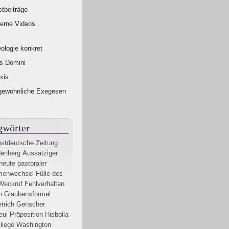
tbeiträge
erne Videos
ologie konkret
s Domini
xis
gewöhnliche Exegesen
gwörter
stdeutsche Zeitung
denberg
Aussätziger
heute
pastoraler
menwechsel
Fülle des
Weckruf
Fehlverhalten
n
Glaubensformel
etrich Genscher
eul
Präposition
Hisbolla
liege
Washington