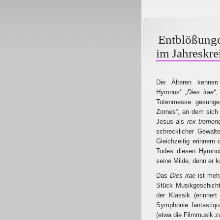
Entblößunge
im Jahreskre
Die Älteren kenne
Hymnus‘
„Dies irae“
,
Totenmesse gesunge
Zornes“, an dem sich 
Jesus als
rex tremen
schrecklicher Gewalt
Gleichzeitig erinnern 
Todes diesen Hymnu
seine Milde, denn er 
Das
Dies irae
ist mehr
Stück Musikgeschicht
der Klassik (erinner
Symphonie fantastiqu
(etwa die Filmmusik z