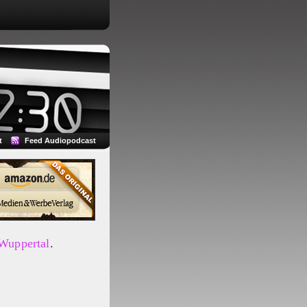
t
Feed Audiopodcast
 Wuppertal
.