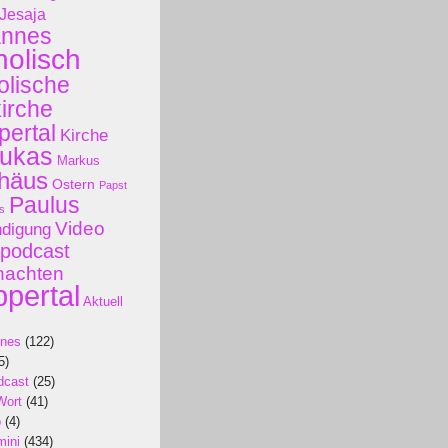
Jesaja
annes
holisch
olische
kirche
ertal
Kirche
ukas
Markus
häus
Ostern
Papst
Paulus
s
Video
ndigung
podcast
nachten
pertal
Aktuell
ines
(122)
5)
dcast
(25)
Wort
(41)
p
(4)
mini
(434)