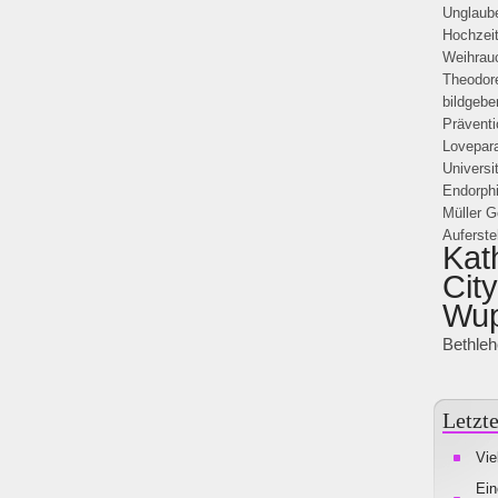
Unglaub
Hochzei
Weihrau
Theodor
bildgebe
Präventi
Lovepar
Universi
Endorph
Müller
G
Auferst
Kat
Cit
Wup
Bethle
Letzte
Vie
Ein