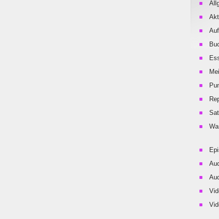
All
Akt
Auf
Buc
Es
Me
Pu
Rep
Sat
Was
Ep
Aud
Aud
Vid
Vid