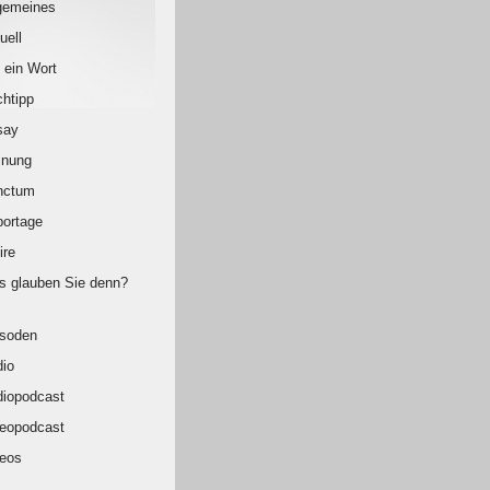
gemeines
uell
 ein Wort
htipp
say
inung
nctum
ortage
ire
 glauben Sie denn?
isoden
io
iopodcast
eopodcast
eos