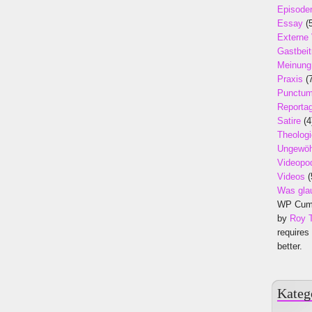
Episode
Essay
(5
Externe
Gastbeit
Meinung
Praxis
(7
Punctu
Reporta
Satire
(4
Theologi
Ungewöh
Videopo
Videos
(
Was gla
WP Cumu
by
Roy 
requires
better.
Kateg