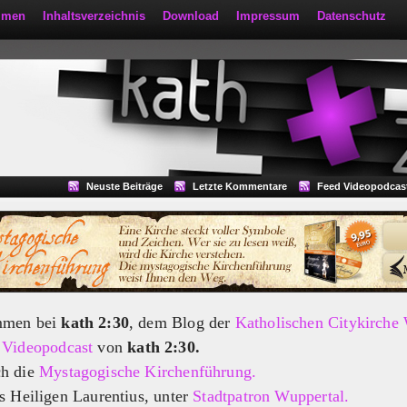
mmen
Inhaltsverzeichnis
Download
Impressum
Datenschutz
Neuste Beiträge
Letzte Kommentare
Feed Videopodcas
mmen bei
kath 2:30
, dem Blog der
Katholischen Citykirche
m
Videopodcast
von
kath 2:30.
ch die
Mystagogische Kirchenführung.
s Heiligen Laurentius, unter
Stadtpatron Wuppertal.