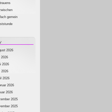
trauens
zwischen
fach gemein
ststunde
v
ust 2026
i 2026
i 2026
 2026
il 2026
ruar 2026
uar 2026
zember 2025
vember 2025