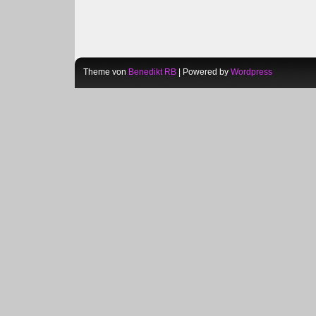
Theme von
Benedikt RB
| Powered by
Wordpress