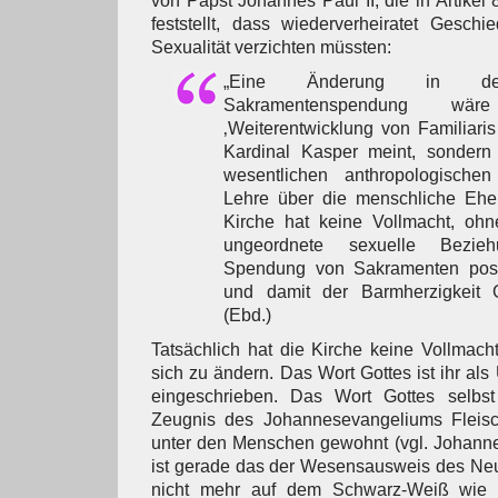
von Papst Johannes Paul II, die in Artikel
feststellt, dass wiederverheiratet Geschie
Sexualität verzichten müssten:
„Eine Änderung in d
Sakramentenspendung wä
‚Weiterentwicklung von Familiaris
Kardinal Kasper meint, sondern 
wesentlichen anthropologische
Lehre über die menschliche Ehe 
Kirche hat keine Vollmacht, ohn
ungeordnete sexuelle Bezie
Spendung von Sakramenten posit
und damit der Barmherzigkeit Go
(Ebd.)
Tatsächlich hat die Kirche keine Vollmach
sich zu ändern. Das Wort Gottes ist ihr al
eingeschrieben. Das Wort Gottes selbs
Zeugnis des Johannesevangeliums Fleis
unter den Menschen gewohnt (vgl. Johanne
ist gerade das der Wesensausweis des Ne
nicht mehr auf dem Schwarz-Weiß wie i