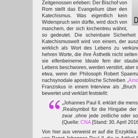
Zeitgenossen erleben: Der Bischof von
Rom stellt das Evangelium über den
Katechismus. Was eigentlich kein
Widerspruch sein dürfte, wird doch von
manchem, der sich kirchentreu wähnt,
so gedeutet. Die scheinbare Sicherheit
Katechismuswelt wird von einem, der ausz
wirklich als Wort des Lebens zu verkünd
hehren Worte, die ihre Ästhetik nicht selten
sie elfenbeinerne Ideale fern der staubi
Lebens beschworen, werden verstört, aber se
etwa, wenn der Philosoph Robert Spaema
nachsynodale apostolische Schreiben
„Amor
Franziskus in einem Interview als „Bruch m
bewertet und verklärt feststellt:
„Johannes Paul II. erklärt die mens
‚Realsymbol für die Hingabe der
zwar ‚ohne jede zeitliche oder s
(Quelle:
CNA
[Stand: 30. April 2016
Von hier aus verweist er auf die Enzyklik