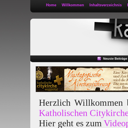
Home
Willkommen
Inhaltsverzeichnis
Kath 2:30
Neuste Beiträge
Herzlich Willkommen
Katholischen Citykirch
Hier geht es zum
Video