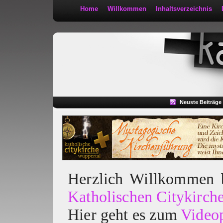
Home
Willkommen
Inhaltsverzeichnis
Kath 2:30
Neuste Beiträge
Herzlich Willkommen
Katholischen Citykirch
Hier geht es zum
Video