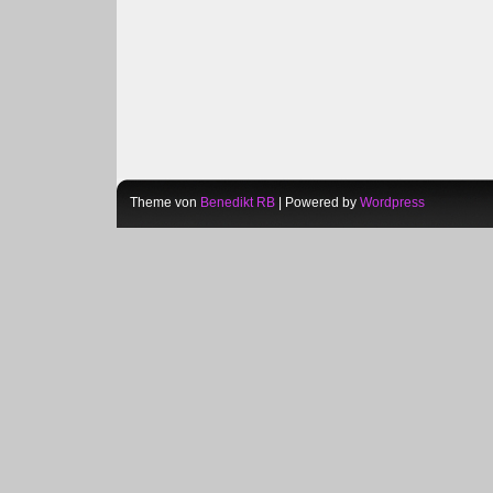
Theme von
Benedikt RB
| Powered by
Wordpress