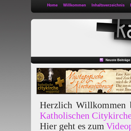
Home
Willkommen
Inhaltsverzeichnis
Kath 2:30
Neuste Beiträge
Herzlich Willkommen
Katholischen Citykirch
Hier geht es zum
Video