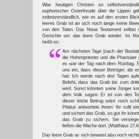
Was heutigen Christen so selbstverständl
euphorischer Osterfreude über die Lippen geht
selbstverständlich, wie es auf den ersten Blic
leeres Grab ist an sich noch lange keine Bewe
von den Toten. Das Neue Testament selbst sp
Gerüchte um das leere Grab wieder. Im Ma
heißt es:
Am nächsten Tage [nach der Bestat
die Hohenpriester und die Pharisäer
es war der Tag nach dem Rüsttag. Sie
uns ein, dass dieser Betrüger, als e
hat: Ich werde nach drei Tagen auf
Befehl, dass das Grab bis zum drit
wird. Sonst könnten seine Jünger k
dem Volk sagen: Er ist von den To
dieser letzte Betrug wäre noch schl
Pilatus antwortete ihnen: Ihr sollt 
und sichert das Grab, so gut ihr könn
das Grab zu sichern. Sie versieg
ließen die Wache dort. (Matthäus 27,6
Das leere Grab an sich beweist also noch nich