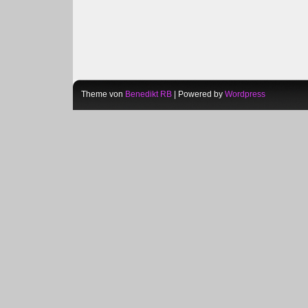
Theme von
Benedikt RB
| Powered by
Wordpress