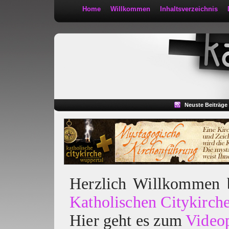
Home
Willkommen
Inhaltsverzeichnis
Kath 2:30
Neuste Beiträge
Herzlich Willkommen
Katholischen Citykirch
Hier geht es zum
Video