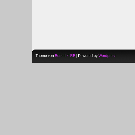
Theme von
Benedikt RB
| Powered by
Wordpress