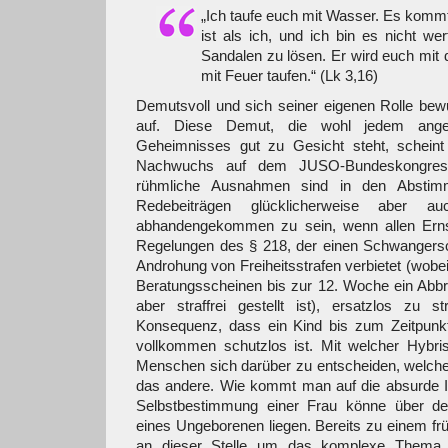
„Ich taufe euch mit Wasser. Es kommt 
ist als ich, und ich bin es nicht we
Sandalen zu lösen. Er wird euch mit 
mit Feuer taufen.“ (Lk 3,16)
Demutsvoll und sich seiner eigenen Rolle bewus
auf. Diese Demut, die wohl jedem anges
Geheimnisses gut zu Gesicht steht, scheint 
Nachwuchs auf dem JUSO-Bundeskongress
rühmliche Ausnahmen sind in den Abstim
Redebeiträgen glücklicherweise aber 
abhandengekommen zu sein, wenn allen Ernst
Regelungen des § 218, der einen Schwangersc
Androhung von Freiheitsstrafen verbietet (wobe
Beratungsscheinen bis zur 12. Woche ein Abbru
aber straffrei gestellt ist), ersatzlos zu s
Konsequenz, dass ein Kind bis zum Zeitpunkt
vollkommen schutzlos ist. Mit welcher Hybri
Menschen sich darüber zu entscheiden, welches
das andere. Wie kommt man auf die absurde Id
Selbstbestimmung einer Frau könne über der
eines Ungeborenen liegen. Bereits zu einem frü
an dieser Stelle um das komplexe Thema 