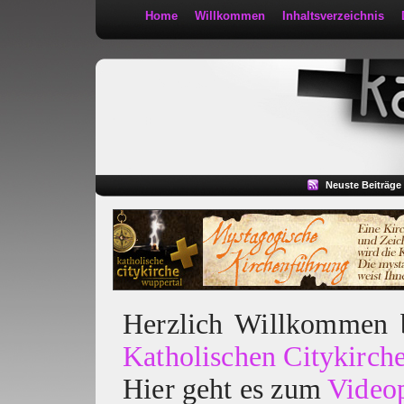
Home
Willkommen
Inhaltsverzeichnis
Kath 2:30
Neuste Beiträge
Herzlich Willkommen
Katholischen Citykirch
Hier geht es zum
Video