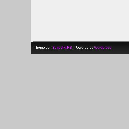
Theme von
Benedikt RB
| Powered by
Wordpress