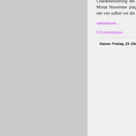
Charakterisierung be
Monat November präg
wie von selbst vor die
weiterlesen...
0 Kommentare
Datum: Freitag, 23. Ok