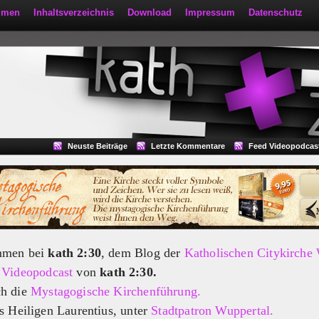
mmen
Inhaltsverzeichnis
Download
Impressum
Datenschutz
Neuste Beiträge
Letzte Kommentare
Feed Videopodcas
mmen bei
kath 2:30
, dem Blog der
Katholischen Citykirche
m
Videopodcast
von
kath 2:30.
ch die
Mystagogische Kirchenführung.
s Heiligen Laurentius, unter
Stadtpatron Wuppertal.