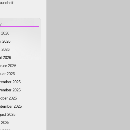
undheit!
v
i 2026
i 2026
 2026
il 2026
ruar 2026
uar 2026
zember 2025
vember 2025
ober 2025
ptember 2025
ust 2025
i 2025