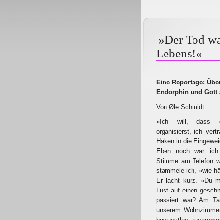
»Der Tod wa
Lebens!«
Eine Reportage: Übe
Endorphin und Gott 
Von Øle Schmidt
»Ich will, dass 
organisierst, ich vert
Haken in die Eingeweid
Eben noch war ich 
Stimme am Telefon wi
stammele ich, »wie hä
Er lacht kurz. »Du 
Lust auf einen gesc
passiert war? Am Tag
unserem Wohnzimmer a
bewusstlos zusammeng