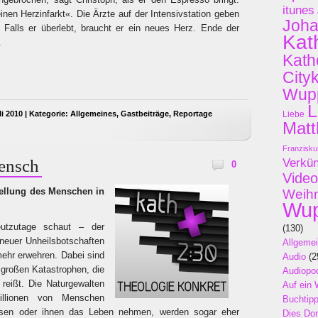
itunes
inen Herzinfarkt«. Die Ärzte auf der Intensivstation geben
Joh
 Falls er überlebt, braucht er ein neues Herz. Ende der
Kat
.
Kath
City
Wupp
L
i 2010 | Kategorie:
Allgemeines
,
Gastbeiträge
,
Reportage
Liebe
Matt
Franzisku
Mensch
Verkü
0
Video
ellung des Menschen in
Weih
Wup
utzutage schaut – der
(130)
euer Unheilsbotschaften
Allgeme
ehr erwehren. Dabei sind
Audio
(2
 großen Katastrophen, die
Audiopo
reißt. Die Naturgewalten
Auf ein 
illionen von Menschen
Buchtip
ssen oder ihnen das Leben nehmen, werden sogar eher
Dies Do