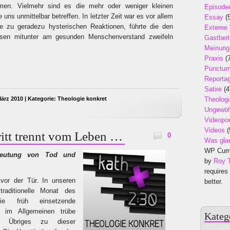
mmen. Vielmehr sind es die mehr oder weniger kleinen
Episode
 uns unmittelbar betreffen. In letzter Zeit war es vor allem
Essay
(5
ie zu geradezu hysterischen Reaktionen, führte die den
Externe
ssen mitunter am gesunden Menschenverstand zweifeln
Gastbeit
Meinung
Praxis
(7
Punctu
Reporta
Satire
(4
ärz 2010 | Kategorie:
Theologie konkret
Theologi
Ungewöh
Videopo
Videos
(
ritt trennt vom Leben …
0
Was gla
WP Cumu
deutung von Tod und
by
Roy 
requires
vor der Tür. In unseren
better.
traditionelle Monat des
Die früh einsetzende
 im Allgemeinen trübe
Kateg
n Übriges zu dieser