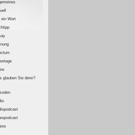
gemeines
uell
 ein Wort
htipp
say
inung
nctum
ortage
ire
 glauben Sie denn?
isoden
io
iopodcast
eopodcast
eos