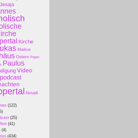
Jesaja
annes
holisch
olische
kirche
ertal
Kirche
ukas
Markus
häus
Ostern
Papst
Paulus
s
Video
ndigung
podcast
nachten
pertal
Aktuell
ines
(122)
5)
dcast
(25)
Wort
(41)
p
(4)
mini
(434)