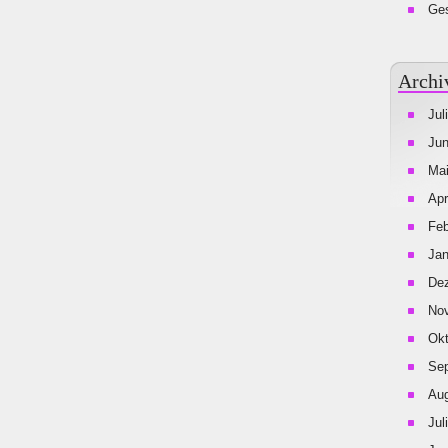
Ges
Archi
Jul
Jun
Mai
Apr
Feb
Jan
De
No
Okt
Se
Aug
Jul