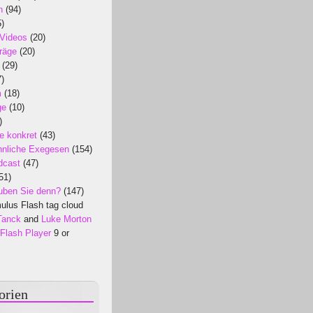
n
(94)
)
 Videos
(20)
räge
(20)
(29)
)
m
(18)
ge
(10)
)
e konkret
(43)
nliche Exegesen
(154)
dcast
(47)
51)
uben Sie denn?
(147)
lus Flash tag cloud
Tanck
and
Luke Morton
Flash Player
9 or
orien