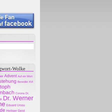
gwort-Wolke
Advent
her
Auf ein Wort
stehung
Benedikt XVI
stoph
nbach
Corona
Dr.
Dr. Werner
th
ne
Eduard Urssu
ode
Heiliger Geist