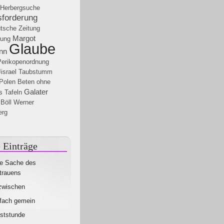
Herbergsuche
forderung
tsche Zeitung
Margot
gung
Glaube
nn
Perikopenordnung
israel
Taubstumm
Polen
Beten ohne
Galater
s
Tafeln
 Böll
Werner
erg
 Einträge
e Sache des
trauens
zwischen
fach gemein
ststunde