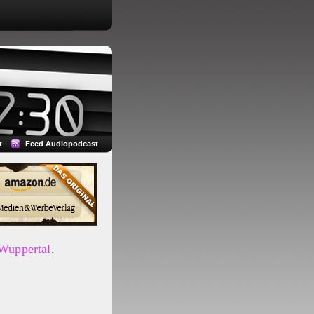
t
Feed Audiopodcast
 Wuppertal
.