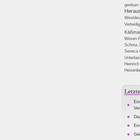
gentium
Heraus
Westdeu
Verteidi
Käßma
Wesen
Schma J
Seneca
Unterlas
Heinrich
Heisenb
Letzte
Ein
Ver
Da
Ein
Gei