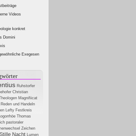
tbeiträge
erne Videos
ologie konkret
s Domini
xis
gewöhnliche Exegesen
gwörter
entius
Ruhstorfer
ehofer
Christian
Theologen
Magnifiicat
Reden und Handeln
ten
Lefty
Festkreis
Logorrhöe
Thomas
ich
pastoraler
menwechsel
Zeichen
Stille Nacht
Lumen