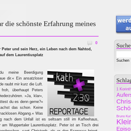
r die schönste Erfahrung meines
0
Suche
r Peter und sein Herz, ein Leben nach dem Nahtod,
auf dem Laurentiusplatz
du meine Beerdigung
raue dir.« Ein ansatzloser
Schla
e raubt mir kurz die Luft.
1 Korint
froh, überhaupt Peters
Aufer
ederzuhören. »Ja, klar«,
Chri
ttest du es denn gerne?«
Schö
machst das schon. Keine
hmacklosen Abgang.« Was
Bruno Kur
 nach dem Unfall ist es seltsam still im Kaffeehaus,
Klei
m Wuppertaler Laurentiusplatz. Peter ist an Tisch drei
Epis
ebrochen, sagt Christoph, als er den Espresso bringt.