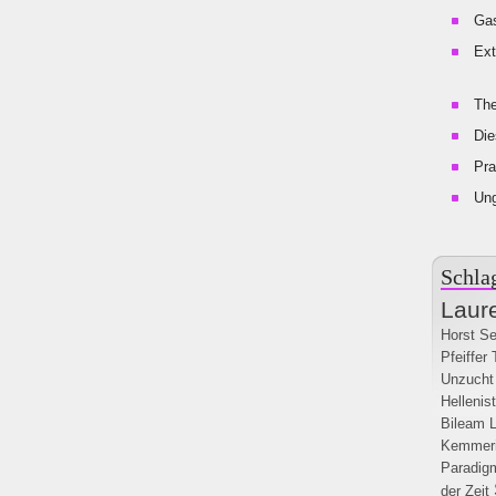
Gas
Ext
The
Die
Pra
Un
Schla
Laur
Horst Se
Pfeiffer
Unzucht
Hellenis
Bileam
Kemmer
Paradig
der Zeit