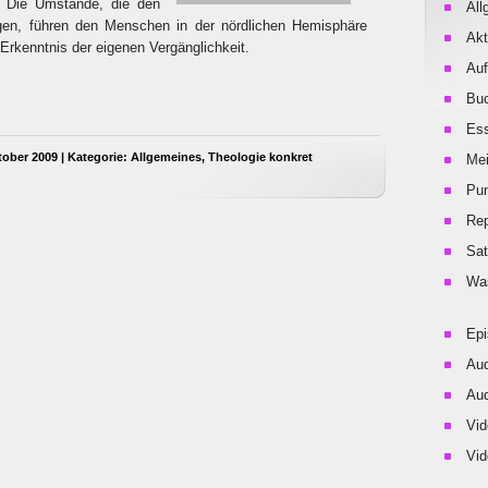
i. Die Umstände, die den
All
en, führen den Menschen in der nördlichen Hemisphäre
Akt
 Erkenntnis der eigenen Vergänglichkeit.
Auf
Buc
Es
tober 2009 | Kategorie:
Allgemeines
,
Theologie konkret
Me
Pu
Rep
Sat
Was
Ep
Aud
Aud
Vid
Vid