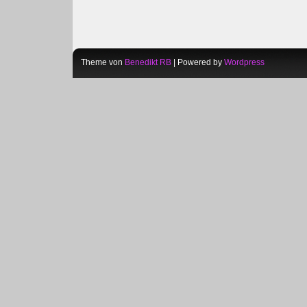
Theme von
Benedikt RB
| Powered by
Wordpress