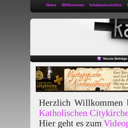
Home
Willkommen
Inhaltsverzeichnis
Kath 2:30
Neuste Beiträge
Herzlich Willkommen
Katholischen Citykirch
Hier geht es zum
Video