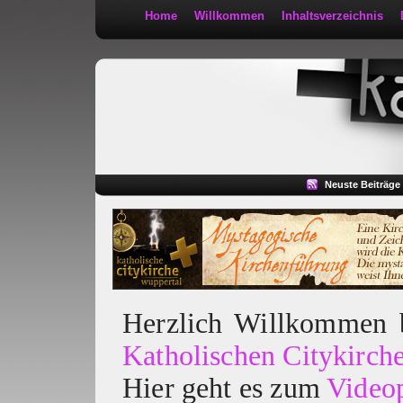
Home
Willkommen
Inhaltsverzeichnis
Kath 2:30
Neuste Beiträge
Herzlich Willkommen
Katholischen Citykirch
Hier geht es zum
Video