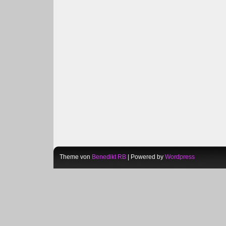
Theme von
Benedikt RB
| Powered by
Wordpress