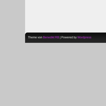
Theme von
Benedikt RB
| Powered by
Wordpress