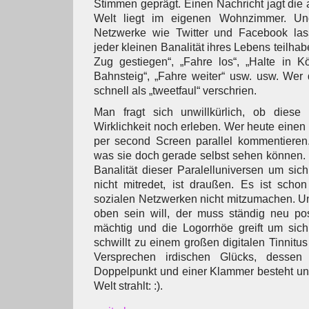
Stimmen geprägt. Einen Nachricht jagt die
Welt liegt im eigenen Wohnzimmer. Un
Netzwerke wie Twitter und Facebook la
jeder kleinen Banalität ihres Lebens teilhab
Zug gestiegen“, „Fahre los“, „Halte in K
Bahnsteig“, „Fahre weiter“ usw. usw. Wer d
schnell als „tweetfaul“ verschrien.
Man fragt sich unwillkürlich, ob diese
Wirklichkeit noch erleben. Wer heute einen
per second Screen parallel kommentieren.
was sie doch gerade selbst sehen können. 
Banalität dieser Paralelluniversen um sich
nicht mitredet, ist draußen. Es ist schon
sozialen Netzwerken nicht mitzumachen. Un
oben sein will, der muss ständig neu pos
mächtig und die Logorrhöe greift um sic
schwillt zu einem großen digitalen Tinnitu
Versprechen irdischen Glücks, desse
Doppelpunkt und einer Klammer besteht und
Welt strahlt: :).