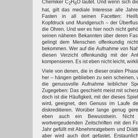
Chemiker C
H
O lautet. Und wenn sich die
2
6
hat, gilt das mediale Interesse alle Ja
Fasten in all seinen Facetten: Heilfa
Kopfdruck und Mundgeruch – der Überfluss
die Ohren. Und wer es hier noch nicht gehör
seinen näheren Bekannten über deren Faste
gelingt dem Menschen offenkundig nich
bekommen. Wer auf die Aufnahme von Nahr
diesen Verzicht offenkundig mit der A
kompensieren. Es ist eben nicht leicht, wirkl
Viele von denen, die in dieser oralen Phas
her – hängen geblieben zu sein scheinen,
die genussvolle Aufnahme leiblicher Sp
Zugegeben: Das geschieht meist mit scher
doch ist die Häufigkeit, mit der dieses Spi
wird, geeignet, den Genuss im Laufe de
diskreditieren. Worüber lange genug gere
eben auch ein Bewusstsein. Nicht
wortvergeudenden Zeitschriften mit den 
Jahr gefüllt mit Abnehmratgebern und Diätti
aber wird auch dort gefastet. Erstaunlic