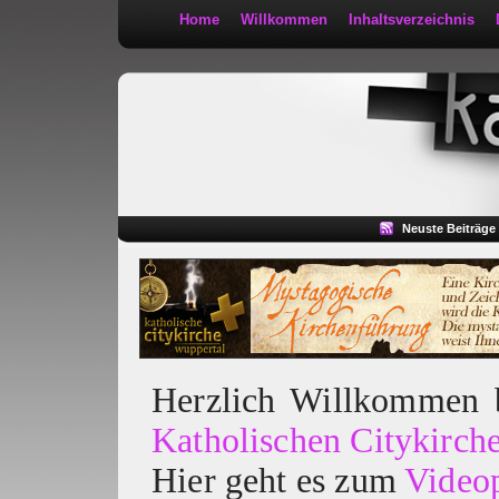
Home
Willkommen
Inhaltsverzeichnis
Kath 2:30
Neuste Beiträge
Herzlich Willkommen
Katholischen Citykirch
Hier geht es zum
Video