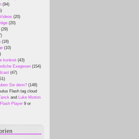
n
(94)
)
 Videos
(20)
räge
(20)
(29)
)
m
(18)
ge
(10)
)
e konkret
(43)
nliche Exegesen
(154)
dcast
(47)
51)
uben Sie denn?
(148)
lus Flash tag cloud
Tanck
and
Luke Morton
Flash Player
9 or
orien