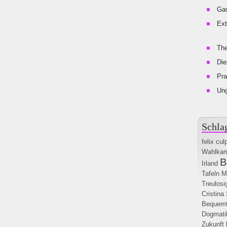
Gas
Ext
The
Die
Pra
Un
Schla
felix cul
Wahlka
B
Irland
Tafeln
M
Treulosi
Cristina
Bequemtl
Dogmati
Zukunft 