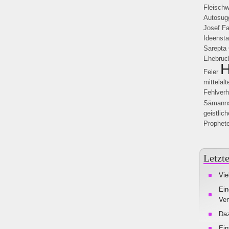
Fleisch
Autosug
Josef
Fa
Ideenst
Sarepta
Ehebruc
H
Feier
mittelalt
Fehlverh
Sämanns
geistlic
Prophet
Letzte
Vie
Ein
Ver
Da
Ein