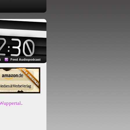
t
Feed Audiopodcast
 Wuppertal
.