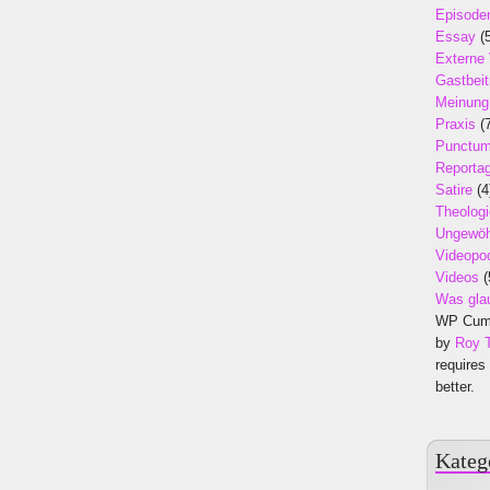
Episode
Essay
(5
Externe
Gastbeit
Meinung
Praxis
(7
Punctu
Reporta
Satire
(4
Theologi
Ungewöh
Videopo
Videos
(
Was gla
WP Cumu
by
Roy 
requires
better.
Kateg