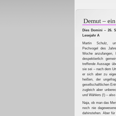
Demut – ein 
Dies Domini – 26. S
Lesejahr A
Martin Schulz, u
Pechvogel des Jahr
Woche anzufangen, 
despektierlich geme
treffende Aussage üb
sie sei – nach dem Ur
er sich aber zu eige
heißen, der ungefra
gesellschaftlichen En
zugleich aber unberec
und Wählers (!) – also
Naja, ob man das Mer
noch nie dagewesene
dahinstehen. Aber fü