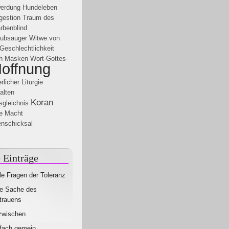
werdung
Hundeleben
gestion
Traum des
rbenblind
aubsauger
Witwe von
Geschlechtlichkeit
h
Masken
Wort-Gottes-
offnung
erlicher Liturgie
alten
Koran
gleichnis
he Macht
enschicksal
 Einträge
le Fragen der Toleranz
e Sache des
trauens
zwischen
fach gemein