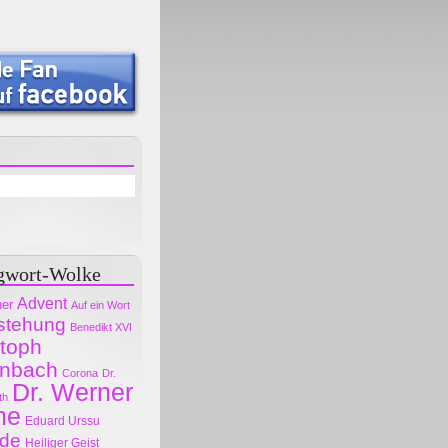
gwort-Wolke
Advent
her
Auf ein Wort
stehung
Benedikt XVI
stoph
nbach
Corona
Dr.
Dr. Werner
th
ne
Eduard Urssu
ode
Heiliger Geist