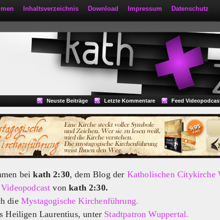
mmen
Inhaltsverzeichnis
Download
Impressum
Datenschutz
Neuste Beiträge
Letzte Kommentare
Feed Videopodcas
mmen bei
kath 2:30
, dem Blog der
Katholischen Citykirche
m
Videopodcast
von
kath 2:30.
ch die
Mystagogische Kirchenführung.
s Heiligen Laurentius, unter
Stadtpatron Wuppertal.