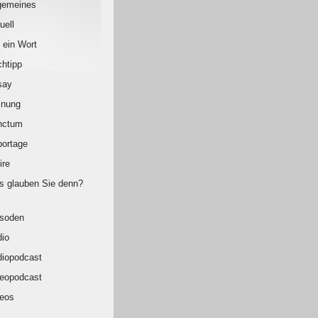
gemeines
uell
 ein Wort
htipp
say
inung
nctum
ortage
ire
 glauben Sie denn?
isoden
io
iopodcast
eopodcast
eos