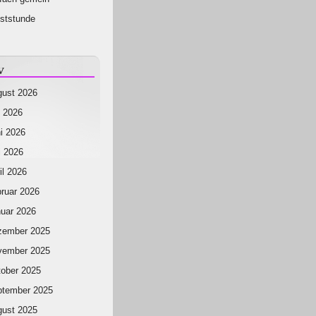
ststunde
v
ust 2026
i 2026
i 2026
 2026
il 2026
ruar 2026
uar 2026
zember 2025
vember 2025
ober 2025
ptember 2025
ust 2025