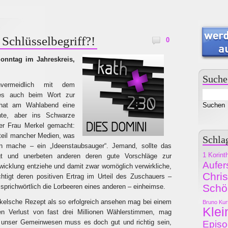
Schlüsselbegriff?!
0
onntag im Jahreskreis,
Suche
nvermeidlich mit dem
es auch beim Wort zur
hat am Wahlabend eine
inte, aber ins Schwarze
er Frau Merkel gemacht:
teil mancher Medien, was
Schla
n mache – ein „Ideenstaubsauger“. Jemand, sollte das
1 Korint
gt und unerbeten anderen deren gute Vorschläge zur
Aufer
twicklung entziehe und damit zwar womöglich verwirkliche,
Chri
htigt deren positiven Ertrag im Urteil des Zuschauers –
Schö
 sprichwörtlich die Lorbeeren eines anderen – einheimse.
kelsche Rezept als so erfolgreich ansehen mag bei einem
Bruno Kur
Klei
n Verlust von fast drei Millionen Wählerstimmen, mag
r unser Gemeinwesen muss es doch gut und richtig sein,
Epis