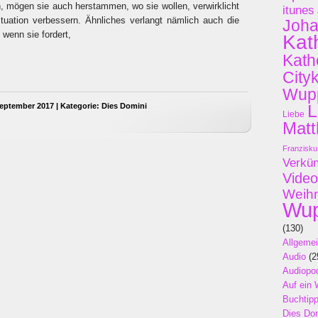
, mögen sie auch herstammen, wo sie wollen, verwirklicht
itunes
tuation verbessern. Ähnliches verlangt nämlich auch die
Joh
wenn sie fordert,
Kat
Kath
City
Wupp
eptember 2017 | Kategorie:
Dies Domini
L
Liebe
Matt
Franzisku
Verkü
Video
Weih
Wup
(130)
Allgeme
Audio
(2
Audiopo
Auf ein 
Buchtip
Dies Do