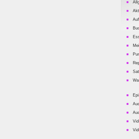
All
Akt
Auf
Buc
Es
Me
Pu
Rep
Sat
Was
Ep
Aud
Aud
Vid
Vid