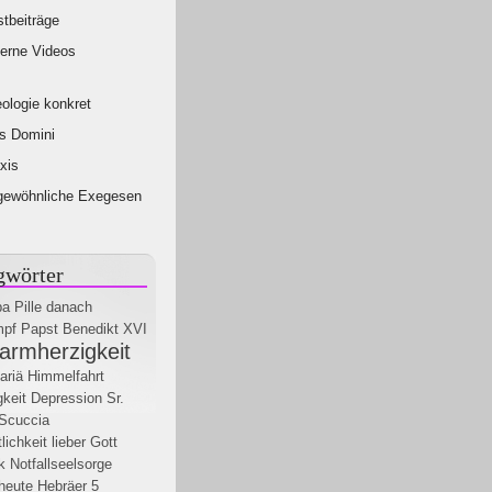
tbeiträge
erne Videos
ologie konkret
s Domini
xis
gewöhnliche Exegesen
gwörter
pa
Pille danach
mpf
Papst Benedikt XVI
armherzigkeit
ariä Himmelfahrt
gkeit
Depression
Sr.
 Scuccia
ichkeit
lieber Gott
k
Notfallseelsorge
heute
Hebräer 5