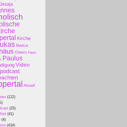
Jesaja
annes
holisch
olische
kirche
ertal
Kirche
ukas
Markus
häus
Ostern
Papst
Paulus
s
Video
ndigung
podcast
nachten
pertal
Aktuell
ines
(122)
5)
dcast
(25)
Wort
(41)
p
(4)
mini
(434)