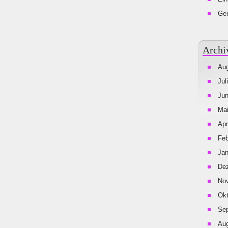
Gei
Archi
Aug
Jul
Jun
Mai
Apr
Feb
Jan
De
No
Okt
Se
Aug