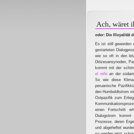
Ach, wäret i
oder: Die Illoyalitä
Es ist still geworden
gestarteten Dialogproz
wie so oft in den let
Diözesansynoden, Pas
kommt mit der schön
e
l niño
an der südam
So wie diese Klimaa
peruanische Pazifik
den Humboldtstrom mi
Ostpazifik zum Erliege
Kommunikationsproze
einen Fortschritt e
Dialogstrom kommt 
Prozesse, deren Erge
und abgeheftet wurde
so werden jetzt scho