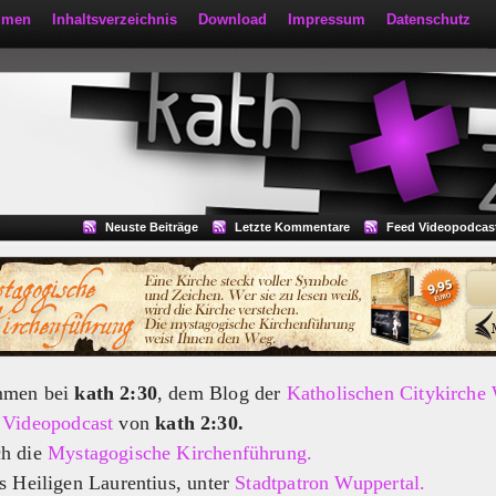
mmen
Inhaltsverzeichnis
Download
Impressum
Datenschutz
Neuste Beiträge
Letzte Kommentare
Feed Videopodcas
mmen bei
kath 2:30
, dem Blog der
Katholischen Citykirche
m
Videopodcast
von
kath 2:30.
ch die
Mystagogische Kirchenführung.
s Heiligen Laurentius, unter
Stadtpatron Wuppertal.