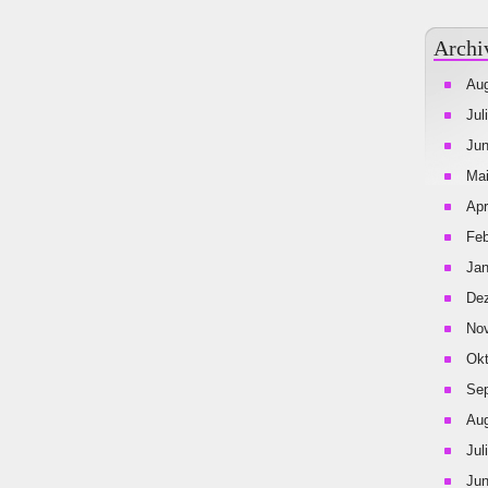
Archi
Aug
Jul
Jun
Mai
Apr
Feb
Jan
De
No
Okt
Se
Aug
Jul
Jun