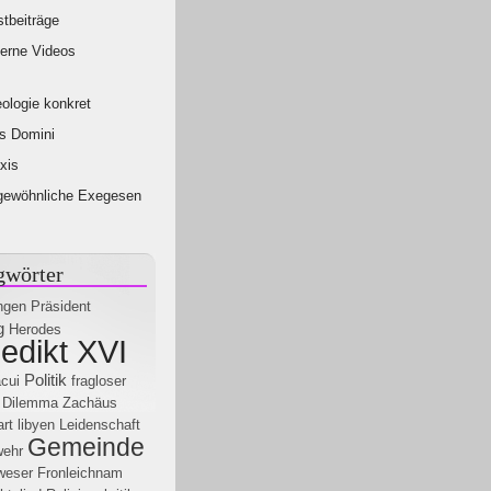
tbeiträge
erne Videos
ologie konkret
s Domini
xis
gewöhnliche Exegesen
gwörter
ngen
Präsident
g
Herodes
edikt XVI
Politik
acui
fragloser
Dilemma
Zachäus
rt
libyen
Leidenschaft
Gemeinde
ehr
weser
Fronleichnam