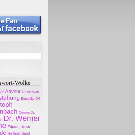
gwort-Wolke
Advent
her
Auf ein Wort
stehung
Benedikt XVI
stoph
nbach
Corona
Dr.
Dr. Werner
th
ne
Eduard Urssu
ode
Heiliger Geist