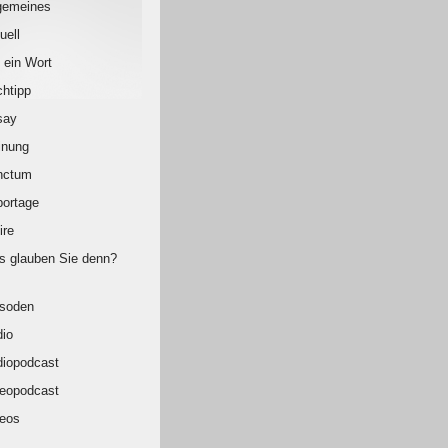
gemeines
uell
 ein Wort
htipp
say
inung
nctum
ortage
ire
 glauben Sie denn?
isoden
io
iopodcast
eopodcast
eos