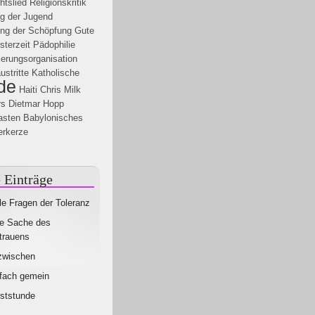
htslied
Religionskritik
g der Jugend
ng der Schöpfung
Gute
sterzeit
Pädophilie
ierungsorganisation
ustritte
Katholische
de
Haiti
Chris Milk
rs
Dietmar Hopp
asten
Babylonisches
erkerze
 Einträge
le Fragen der Toleranz
e Sache des
trauens
zwischen
fach gemein
ststunde