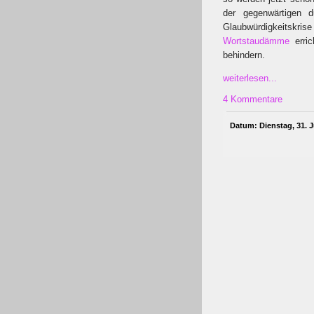
der gegenwärtigen 
Glaubwürdigkeitskrise
Wortstaudämme
erric
behindern.
weiterlesen...
4 Kommentare
Datum: Dienstag, 31. J