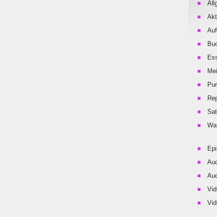
All
Akt
Auf
Buc
Es
Me
Pu
Rep
Sat
Was
Ep
Aud
Aud
Vid
Vid