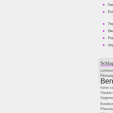
Gas
Ext
The
Die
Pra
Un
Schla
Lockeru
Firmun
Ben
horror v
Glauben
Gegenwa
Bundesw
Pfarrver