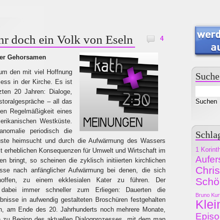
hr doch ein Volk von Eseln
4
t der Gehorsamen
 um den mit viel Hoffnung
Suche
ess in der Kirche. Es ist
zten 20 Jahren: Dialoge,
toralgespräche – all das
en Regelmäßigkeit eines
erikanischen Westküste.
nomalie periodisch die
Schla
küste heimsucht und durch die Aufwärmung des Wassers
1 Korint
t erheblichen Konsequenzen für Umwelt und Wirtschaft im
Aufer
n bringt, so scheinen die zyklisch initiierten kirchlichen
Chri
sse nach anfänglicher Aufwärmung bei denen, die sich
Schö
rhoffen, zu einem ekklesialen Kater zu führen. Der
dabei immer schneller zum Erliegen: Dauerten die
Bruno Kur
bnisse in aufwendig gestalteten Broschüren festgehalten
Klei
n, am Ende des 20. Jahrhunderts noch mehrere Monate,
Epis
n zu Beginn des aktuellen Dialogprozesses, mit dem man