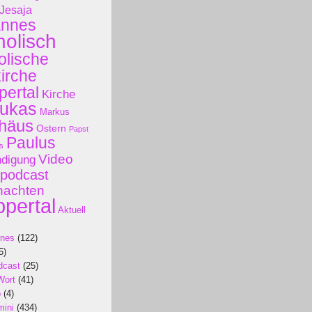
Jesaja
annes
holisch
olische
kirche
ertal
Kirche
ukas
Markus
häus
Ostern
Papst
Paulus
s
Video
ndigung
podcast
nachten
pertal
Aktuell
ines
(122)
5)
dcast
(25)
Wort
(41)
p
(4)
mini
(434)