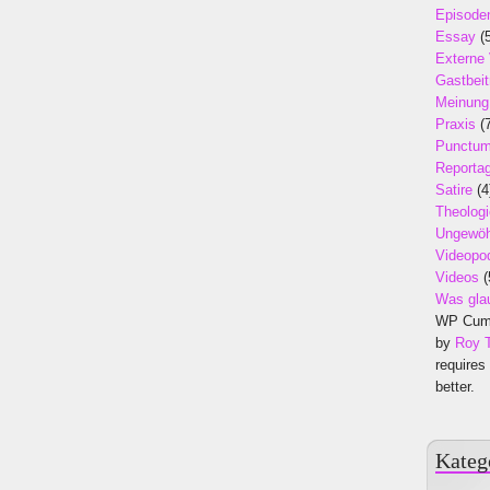
Episode
Essay
(5
Externe
Gastbeit
Meinung
Praxis
(7
Punctu
Reporta
Satire
(4
Theologi
Ungewöh
Videopo
Videos
(
Was gla
WP Cumu
by
Roy 
requires
better.
Kateg