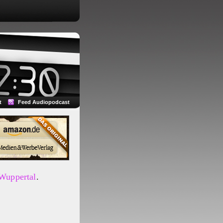
t
Feed Audiopodcast
 Wuppertal
.