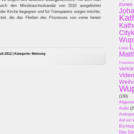
itunes
durch den Missbrauchsskandal von 2010 ausgelösten
Joh
 der Kirche begegnen und für Transparenz sorgen möchte,
Kat
htet, die das Fließen des Prozesses von vorne herein
Kath
City
Wupp
L
Liebe
Matt
uli 2012 | Kategorie:
Meinung
Franzisku
Verkü
Video
Weih
Wup
(130)
Allgeme
Audio
(2
Audiopo
Auf ein 
Buchtip
Dies Do