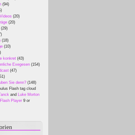
n
(94)
)
 Videos
(20)
räge
(20)
(29)
)
m
(18)
ge
(10)
)
e konkret
(43)
nliche Exegesen
(154)
dcast
(47)
51)
uben Sie denn?
(148)
lus Flash tag cloud
Tanck
and
Luke Morton
Flash Player
9 or
orien