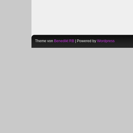
Theme von
Benedikt RB
| Powered by
Wordpress