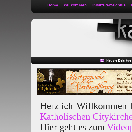
Home
Willkommen
Inhaltsverzeichnis
Kath 2:30
Neuste Beiträge
Herzlich Willkommen
Katholischen Citykirch
Hier geht es zum
Video