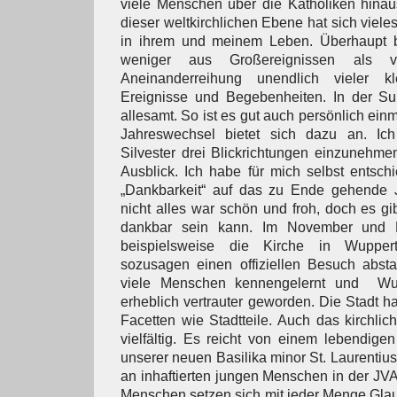
viele Menschen über die Katholiken hinau
dieser weltkirchlichen Ebene hat sich vieles
in ihrem und meinem Leben. Überhaupt b
weniger aus Großereignissen als v
Aneinanderreihung unendlich vieler kl
Ereignisse und Begebenheiten. In der S
allesamt. So ist es gut auch persönlich einm
Jahreswechsel bietet sich dazu an. Ic
Silvester drei Blickrichtungen einzunehmen
Ausblick. Ich habe für mich selbst entschi
„Dankbarkeit“ auf das zu Ende gehende Ja
nicht alles war schön und froh, doch es gib
dankbar sein kann. Im November und D
beispielsweise die Kirche in Wupperta
sozusagen einen offiziellen Besuch absta
viele Menschen kennengelernt und Wup
erheblich vertrauter geworden. Die Stadt h
Facetten wie Stadtteile. Auch das kirchlic
vielfältig. Es reicht von einem lebendigen
unserer neuen Basilika minor St. Laurentius
an inhaftierten jungen Menschen in der JVA
Menschen setzen sich mit jeder Menge Glau