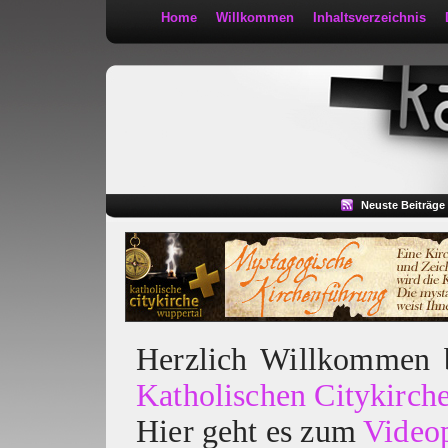
Home
Willkommen
Inhaltsverzeichnis
Kath 2:30
Neuste Beiträge
Herzlich Willkommen
Katholischen Citykirch
Hier geht es zum
Video