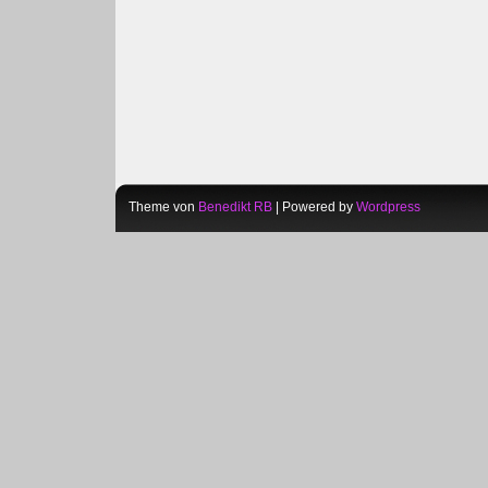
Theme von
Benedikt RB
| Powered by
Wordpress