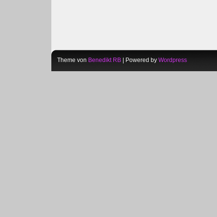
Theme von
Benedikt RB
| Powered by
Wordpress