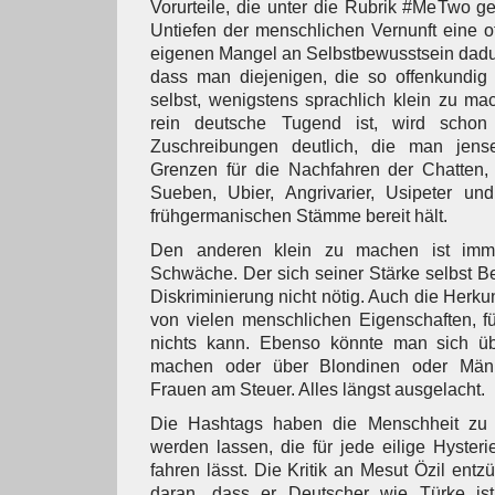
Vorurteile, die unter die Rubrik #MeTwo ge
Untiefen der menschlichen Vernunft eine o
eigenen Mangel an Selbstbewusstsein dadu
dass man diejenigen, die so offenkundig
selbst, wenigstens sprachlich klein zu m
rein deutsche Tugend ist, wird schon 
Zuschreibungen deutlich, die man jense
Grenzen für die Nachfahren der Chatten, 
Sueben, Ubier, Angrivarier, Usipeter un
frühgermanischen Stämme bereit hält.
Den anderen klein zu machen ist imm
Schwäche. Der sich seiner Stärke selbst Be
Diskriminierung nicht nötig. Auch die Herkunft
von vielen menschlichen Eigenschaften, fü
nichts kann. Ebenso könnte man sich üb
machen oder über Blondinen oder Männ
Frauen am Steuer. Alles längst ausgelacht.
Die Hashtags haben die Menschheit zu 
werden lassen, die für jede eilige Hyster
fahren lässt. Die Kritik an Mesut Özil entz
daran, dass er Deutscher wie Türke ist