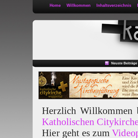
Home
Willkommen
Inhaltsverzeichnis
Kath 2:30
Neuste Beiträge
Herzlich Willkommen
Katholischen Citykirch
Hier geht es zum
Video