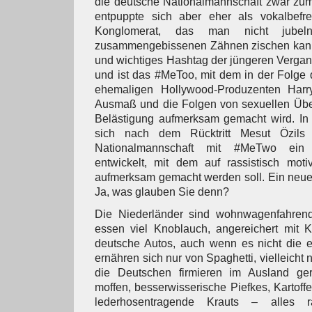
die deutsche Nationalmannschaft zwar zum 
entpuppte sich aber eher als vokalbefre
Konglomerat, das man nicht jubel
zusammengebissenen Zähnen zischen kann
und wichtiges Hashtag der jüngeren Verga
und ist das #MeToo, mit dem in der Folge
ehemaligen Hollywood-Produzenten Harr
Ausmaß und die Folgen von sexuellen Über
Belästigung aufmerksam gemacht wird. In
sich nach dem Rücktritt Mesut Özils
Nationalmannschaft mit #MeTwo ein 
entwickelt, mit dem auf rassistisch motiv
aufmerksam gemacht werden soll. Ein neue
Ja, was glauben Sie denn?
Die Niederländer sind wohnwagenfahren
essen viel Knoblauch, angereichert mit 
deutsche Autos, auch wenn es nicht die ei
ernähren sich nur von Spaghetti, vielleicht
die Deutschen firmieren im Ausland ger
moffen, besserwisserische Piefkes, Kartoff
lederhosentragende Krauts – alles ras