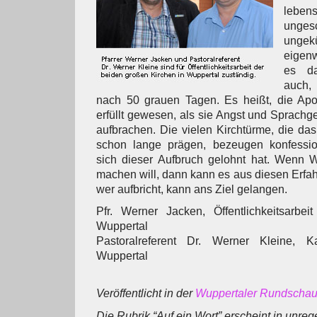
lebe
ung
ungek
eigen
es da
auch,
nach 50 grauen Tagen. Es heißt, die Apo
erfüllt gewesen, als sie Angst und Sprach
aufbrachen. Die vielen Kirchtürme, die das
schon lange prägen, bezeugen konfessio
sich dieser Aufbruch gelohnt hat. Wenn 
machen will, dann kann es aus diesen Erfa
wer aufbricht, kann ans Ziel gelangen.
Pfr. Werner Jacken, Öffentlichkeitsarbei
Wuppertal
Pastoralreferent Dr. Werner Kleine, Ka
Wuppertal
Veröffentlicht in der
Wuppertaler Rundscha
Die Rubrik “Auf ein Wort” erscheint in unr