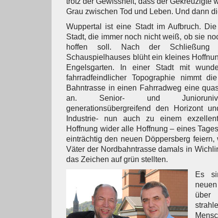
trotz der Gewissheit, dass der Gekreuzigte w
Grau zwischen Tod und Leben. Und dann di
Wuppertal ist eine Stadt im Aufbruch. Die Z
Stadt, die immer noch nicht weiß, ob sie n
hoffen soll. Nach der Schließung d
Schauspielhauses blüht ein kleines Hoffnu
Engelsgarten. In einer Stadt mit wunde
fahrradfeindlicher Topographie nimmt di
Bahntrasse in einen Fahrradweg eine quas
an. Senior- und Junioruniver
generationsübergreifend den Horizont u
Industrie- nun auch zu einem exzellent
Hoffnung wider alle Hoffnung – eines Tage
einträchtig den neuen Döppersberg feiern, 
Väter der Nordbahntrasse damals in Wich
das Zeichen auf grün stellten.
Es si
neuen
über
stra
Men