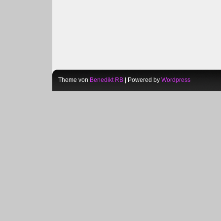
Theme von
Benedikt RB
| Powered by
Wordpress