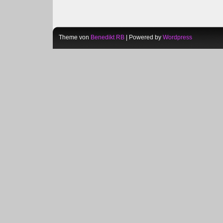
Theme von
Benedikt RB
| Powered by
Wordpress