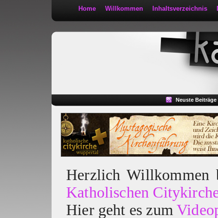
Home
Willkommen
Inhaltsverzeichnis
Kath 2:30
Neuste Beiträge
Herzlich Willkommen
Katholischen Citykirch
Hier geht es zum
Video