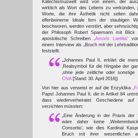
Katechismuswelt wird von einem, der ausz
wirklich als Wort des Lebens zu verkünden, j
Worte, die ihre Ästhetik nicht selten dahe
elfenbeinerne Ideale fern der staubigen Wi
beschworen, werden verstört, aber sehnsüchtig 
der Philosoph Robert Spaemann mit Blick 
apostolische Schreiben
„Amoris Laetitia“
von
einem Interview als „Bruch mit der Lehrtraditio
feststellt:
„Johannes Paul II. erklärt die mens
‚Realsymbol für die Hingabe der ga
‚ohne jede zeitliche oder sonstige 
CNA
[Stand: 30. April 2016])
Von hier aus verweist er auf die Enzyklika
„F
Papst Johannes Paul II, die in Artikel 84 unmiss
dass wiederverheiratet Geschiedene auf pr
verzichten müssten:
„Eine Änderung in der Praxis der
wäre daher keine ‚Weiterentwick
Consortio’, wie dies Kardinal Kasp
Bruch mit ihrer wesentlichen an