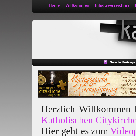
Home
Willkommen
Inhaltsverzeichnis
Kath 2:30
Neuste Beiträge
Herzlich Willkommen
Katholischen Citykirch
Hier geht es zum
Video