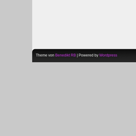
Theme von
Benedikt RB
| Powered by
Wordpress