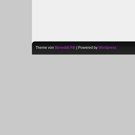
Theme von
Benedikt RB
| Powered by
Wordpress