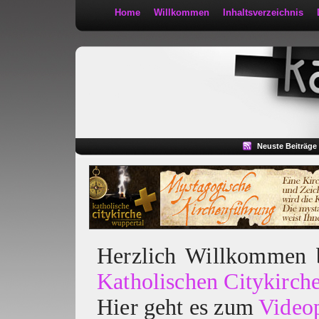
Home
Willkommen
Inhaltsverzeichnis
Kath 2:30
Neuste Beiträge
Herzlich Willkommen
Katholischen Citykirch
Hier geht es zum
Video