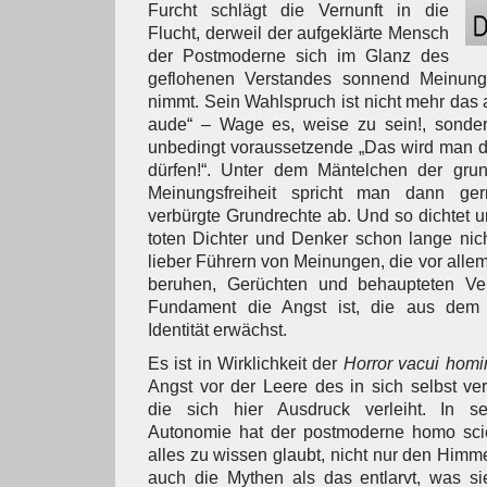
Furcht schlägt die Vernunft in die
Flucht, derweil der aufgeklärte Mensch
der Postmoderne sich im Glanz des
geflohenen Verstandes sonnend Meinungs
nimmt. Sein Wahlspruch ist nicht mehr das 
aude“ – Wage es, weise zu sein!, sonder
unbedingt voraussetzende „Das wird man 
dürfen!“. Unter dem Mäntelchen der grund
Meinungsfreiheit spricht man dann ge
verbürgte Grundrechte ab. Und so dichtet u
toten Dichter und Denker schon lange nich
lieber Führern von Meinungen, die vor all
beruhen, Gerüchten und behaupteten Ve
Fundament die Angst ist, die aus dem 
Identität erwächst.
Es ist in Wirklichkeit der
Horror vacui homin
Angst vor der Leere des in sich selbst v
die sich hier Ausdruck verleiht. In 
Autonomie hat der postmoderne homo sci
alles zu wissen glaubt, nicht nur den Himme
auch die Mythen als das entlarvt, was si