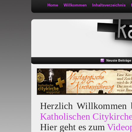
Home
Willkommen
Inhaltsverzeichnis
Kath 2:30
Neuste Beiträge
Herzlich Willkommen
Katholischen Citykirch
Hier geht es zum
Video