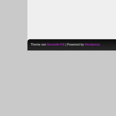
Theme von
Benedikt RB
| Powered by
Wordpress