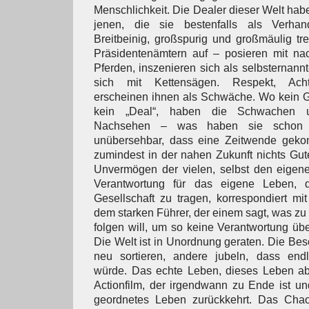
Menschlichkeit. Die Dealer dieser Welt hab
jenen, die sie bestenfalls als Verha
Breitbeinig, großspurig und großmäulig tre
Präsidentenämtern auf – posieren mit na
Pferden, inszenieren sich als selbsternann
sich mit Kettensägen. Respekt, Acht
erscheinen ihnen als Schwäche. Wo kein G
kein „Deal“, haben die Schwachen 
Nachsehen – was haben sie schon 
unübersehbar, dass eine Zeitwende gekom
zumindest in der nahen Zukunft nichts Gute
Unvermögen der vielen, selbst den eigene
Verantwortung für das eigene Leben, 
Gesellschaft zu tragen, korrespondiert m
dem starken Führer, der einem sagt, was zu 
folgen will, um so keine Verantwortung ü
Die Welt ist in Unordnung geraten. Die B
neu sortieren, andere jubeln, dass end
würde. Das echte Leben, dieses Leben abe
Actionfilm, der irgendwann zu Ende ist u
geordnetes Leben zurückkehrt. Das Chao