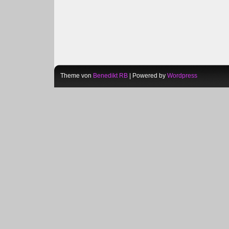
Theme von
Benedikt RB
| Powered by
Wordpress