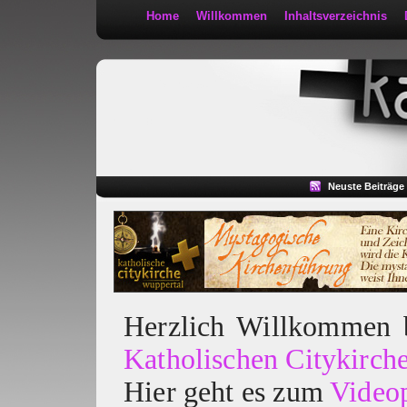
Home
Willkommen
Inhaltsverzeichnis
Kath 2:30
Neuste Beiträge
Herzlich Willkommen
Katholischen Citykirch
Hier geht es zum
Video