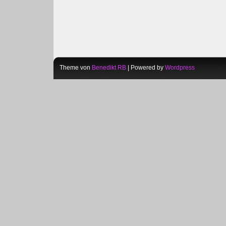
Theme von
Benedikt RB
| Powered by
Wordpress