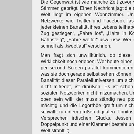
Die Gegenwart ist wie manche Zeit zuvor 
Stimmen geprägt. Einen Nachricht jagt die
Welt liegt im eigenen Wohnzimmer. Un
Netzwerke wie Twitter und Facebook la
jeder kleinen Banalität ihres Lebens teilhab
Zug gestiegen“, „Fahre los“, „Halte in K
Bahnsteig“, „Fahre weiter“ usw. usw. Wer d
schnell als „tweetfaul“ verschrien.
Man fragt sich unwillkürlich, ob diese
Wirklichkeit noch erleben. Wer heute einen
per second Screen parallel kommentieren.
was sie doch gerade selbst sehen können. 
Banalität dieser Paralelluniversen um sich
nicht mitredet, ist draußen. Es ist schon
sozialen Netzwerken nicht mitzumachen. Un
oben sein will, der muss ständig neu pos
mächtig und die Logorrhöe greift um sic
schwillt zu einem großen digitalen Tinnitu
Versprechen irdischen Glücks, desse
Doppelpunkt und einer Klammer besteht und
Welt strahlt: :).