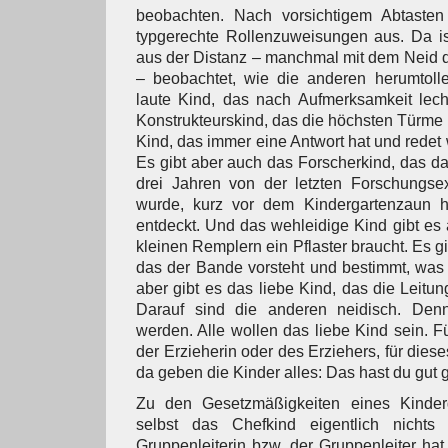
beobachten. Nach vorsichtigem Abtasten
typgerechte Rollenzuweisungen aus. Da ist
aus der Distanz – manchmal mit dem Neid 
– beobachtet, wie die anderen herumtoll
laute Kind, das nach Aufmerksamkeit lech
Konstrukteurskind, das die höchsten Türme 
Kind, das immer eine Antwort hat und redet
Es gibt aber auch das Forscherkind, das das
drei Jahren von der letzten Forschungsex
wurde, kurz vor dem Kindergartenzaun h
entdeckt. Und das wehleidige Kind gibt es 
kleinen Remplern ein Pflaster braucht. Es g
das der Bande vorsteht und bestimmt, was 
aber gibt es das liebe Kind, das die Leitu
Darauf sind die anderen neidisch. Denn
werden. Alle wollen das liebe Kind sein. F
der Erzieherin oder des Erziehers, für diese
da geben die Kinder alles: Das hast du gut 
Zu den Gesetzmäßigkeiten eines Kinderg
selbst das Chefkind eigentlich nicht
Gruppenleiterin bzw. der Gruppenleiter h