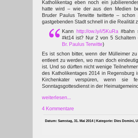
Katholikentag eben noch ein jubilierende
hatte wird – wie der aus den Medien be
Bruder Paulus Terwitte twitterte – schon
gastgebenden Stadt schnell in die Realität 
Kann
http://ow.ly/i/5KuRa
#bahn s
#kt14 ist? Nur 2 von 5 Schaltern 
Br. Paulus Terwitte
)
Es ist schon bitter, wenn der Mülleimer zu
entleert zu werden, wo man doch eindeuti
ist. Und so dürften nicht wenige Teilnehme
des Katholikentages 2014 in Regensburg 
Kirchenkater verspüren, wenn sie fes
Sonntagsgottesdienst in der Heimatgemeind
weiterlesen...
4 Kommentare
Datum: Samstag, 31. Mai 2014 | Kategorie:
Dies Domini
,
U