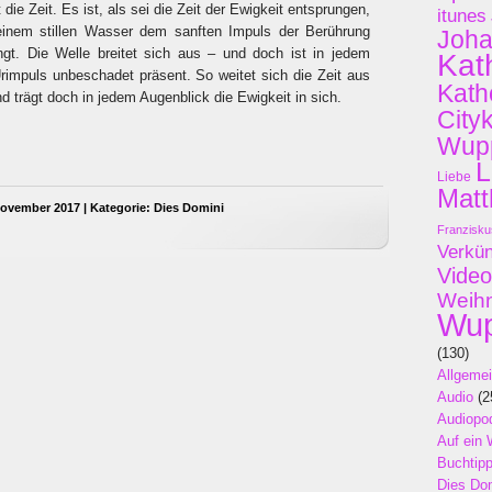
 die Zeit. Es ist, als sei die Zeit der Ewigkeit entsprungen,
itunes
einem stillen Wasser dem sanften Impuls der Berührung
Joh
ngt. Die Welle breitet sich aus – und doch ist in jedem
Kat
rimpuls unbeschadet präsent. So weitet sich die Zeit aus
Kath
d trägt doch in jedem Augenblick die Ewigkeit in sich.
City
Wupp
L
Liebe
Matt
ovember 2017 | Kategorie:
Dies Domini
Franzisku
Verkü
Video
Weih
Wup
(130)
Allgeme
Audio
(2
Audiopo
Auf ein 
Buchtip
Dies Do