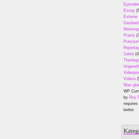
Episode
Essay
(5
Externe
Gastbeit
Meinung
Praxis
(7
Punctu
Reporta
Satire
(4
Theologi
Ungewöh
Videopo
Videos
(
Was gla
WP Cumu
by
Roy 
requires
better.
Kateg