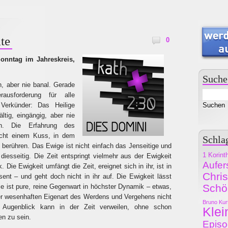
lte
0
onntag im Jahreskreis,
Suche
h, aber nie banal. Gerade
rausforderung für alle
Verkünder: Das Heilige
ältig, eingängig, aber nie
n. Die Erfahrung des
eicht einem Kuss, in dem
Schla
t berühren. Das Ewige ist nicht einfach das Jenseitige und
1 Korint
 diesseitig. Die Zeit entspringt vielmehr aus der Ewigkeit
Aufer
. Die Ewigkeit umfängt die Zeit, ereignet sich in ihr, ist in
Chri
ent – und geht doch nicht in ihr auf. Die Ewigkeit lässt
Schö
Sie ist pure, reine Gegenwart in höchster Dynamik – etwas,
hrer wesenhaften Eigenart des Werdens und Vergehens nicht
Bruno Kur
n Augenblick kann in der Zeit verweilen, ohne schon
Klei
n zu sein.
Epis