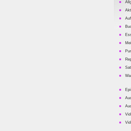
All
Akt
Auf
Buc
Es
Me
Pu
Rep
Sat
Was
Ep
Aud
Aud
Vid
Vid