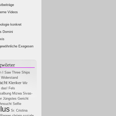
tbeiträge
erne Videos
ologie konkret
s Domini
xis
gewöhnliche Exegesen
gwörter
n
I Saw Three Ships
Widerstand
acht
Kleriker
Wir
 das!
Fels
salbung
Mizwa
Sivas-
r
Jüngstes Gericht
hnsucht
Selfie
lus
Sr. Cristina
Rapper
chríein
soziale