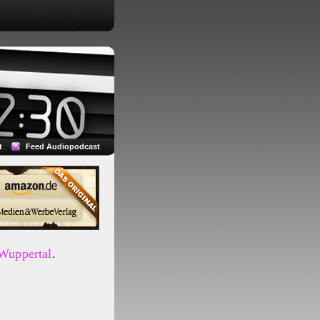
t
Feed Audiopodcast
 Wuppertal
.