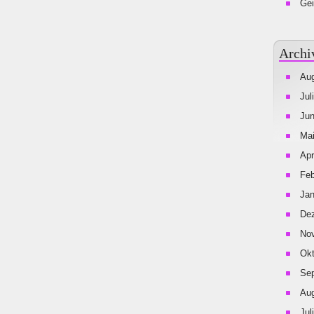
Gei
Archi
Aug
Jul
Jun
Mai
Apr
Feb
Jan
De
No
Okt
Se
Aug
Jul