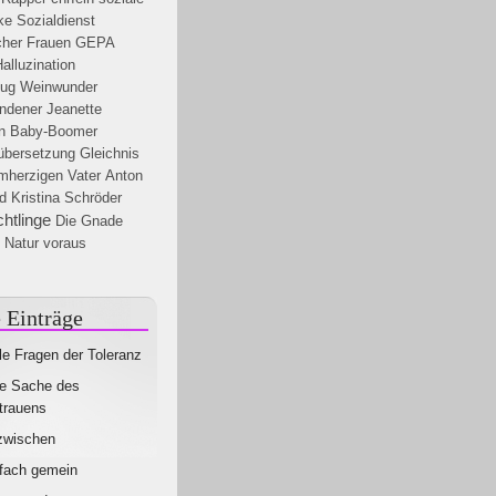
ke
Sozialdienst
cher Frauen
GEPA
alluzination
zug
Weinwunder
andener
Jeanette
n
Baby-Boomer
übersetzung
Gleichnis
mherzigen Vater
Anton
ld
Kristina Schröder
chtlinge
Die Gnade
e Natur voraus
 Einträge
le Fragen der Toleranz
e Sache des
trauens
zwischen
fach gemein