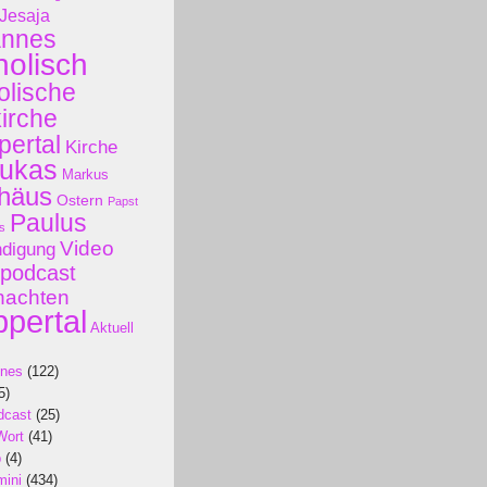
Jesaja
annes
holisch
olische
kirche
ertal
Kirche
ukas
Markus
häus
Ostern
Papst
Paulus
s
Video
ndigung
podcast
nachten
pertal
Aktuell
ines
(122)
5)
dcast
(25)
Wort
(41)
p
(4)
mini
(434)