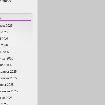
ststunde
v
ust 2026
i 2026
i 2026
 2026
il 2026
ruar 2026
uar 2026
zember 2025
vember 2025
ober 2025
ptember 2025
ust 2025
i 2025