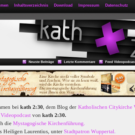
mmen
Inhaltsverzeichnis
Download
Impressum
Datenschutz
Neuste Beiträge
Letzte Kommentare
Feed Videopodcas
mmen bei
kath 2:30
, dem Blog der
Katholischen Citykirche
m
Videopodcast
von
kath 2:30.
ch die
Mystagogische Kirchenführung.
s Heiligen Laurentius, unter
Stadtpatron Wuppertal.