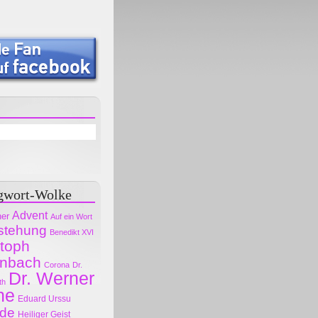
gwort-Wolke
Advent
her
Auf ein Wort
stehung
Benedikt XVI
stoph
nbach
Corona
Dr.
Dr. Werner
th
ne
Eduard Urssu
ode
Heiliger Geist