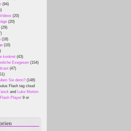
n
(94)
)
 Videos
(20)
räge
(20)
(29)
)
m
(18)
ge
(10)
)
e konkret
(43)
nliche Exegesen
(154)
dcast
(47)
51)
uben Sie denn?
(148)
lus Flash tag cloud
Tanck
and
Luke Morton
Flash Player
9 or
orien