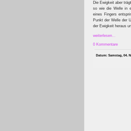
Die Ewigkeit aber trägt
so wie die Welle in 
eines Fingers entspri
Punkt der Welle der U
der Ewigkeit heraus un
weiterlesen...
0 Kommentare
Datum: Samstag, 04. N