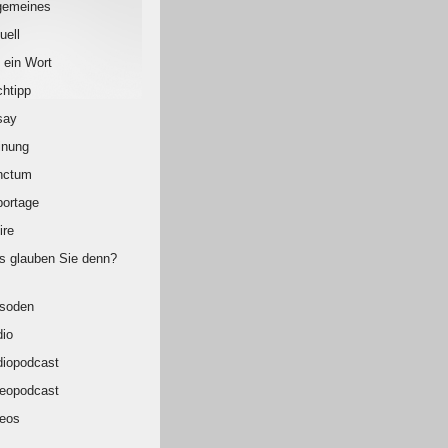
gemeines
uell
 ein Wort
htipp
say
inung
nctum
ortage
ire
 glauben Sie denn?
isoden
io
iopodcast
eopodcast
eos