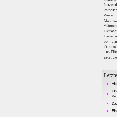
Netzwer
katholis
Wesen
H
Martins
Auferst
Dierman
Einheits
vom bar
Zijderve
Flü
Tun
setzt di
Letzte
Vie
Ein
Ver
Da
Ein