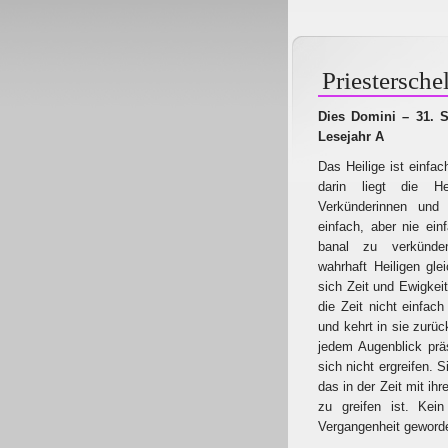
Priestersche
Dies Domini – 31. S
Lesejahr A
Das Heilige ist einfac
darin liegt die He
Verkünderinnen und 
einfach, aber nie einf
banal zu verkünde
wahrhaft Heiligen gl
sich Zeit und Ewigkei
die Zeit nicht einfach
und kehrt in sie zurück
jedem Augenblick präs
sich nicht ergreifen. 
das in der Zeit mit i
zu greifen ist. Kei
Vergangenheit geworde