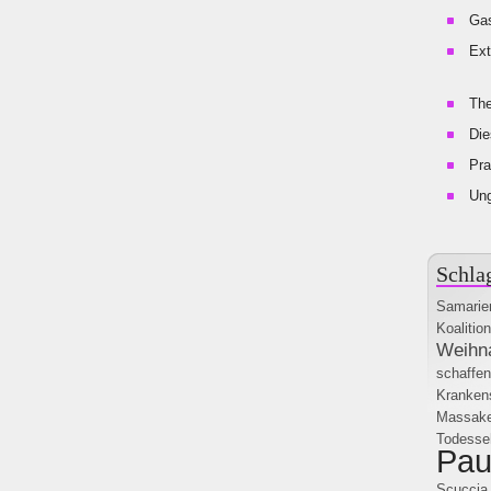
Gas
Ext
The
Die
Pra
Un
Schla
Samarie
Koalition
Weihn
schaffen
Kranken
Massake
Todesse
Pau
Scuccia