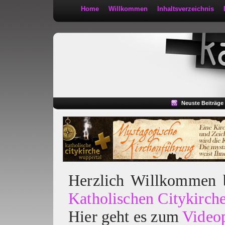
Home
Willkommen
Inhaltsverzeichnis
Kath 2:30
Neuste Beiträge
Herzlich Willkommen
Katholischen Citykirch
Hier geht es zum
Video