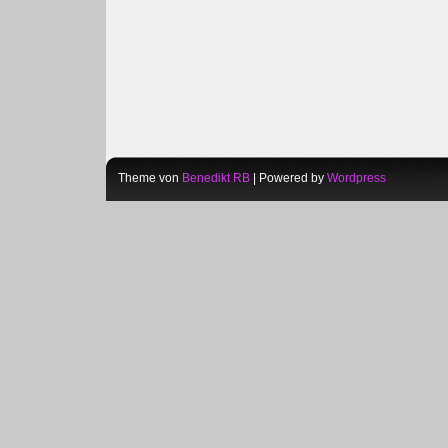
Theme von
Benedikt RB
| Powered by
Wordpress