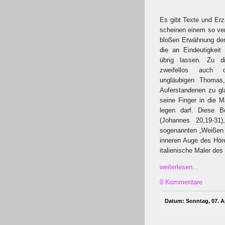
Es gibt Texte und Erzä
scheinen einem so ver
bloßen Erwähnung der
die an Eindeutigkei
übrig lassen. Zu d
zweifellos auch
ungläubigen Thomas
Auferstandenen zu gla
seine Finger in die 
legen darf. Diese Be
(Johannes 20,19-31
sogenannten „Weißen S
inneren Auge des Höre
italienische Maler de
weiterlesen...
0 Kommentare
Datum: Sonntag, 07. Ap