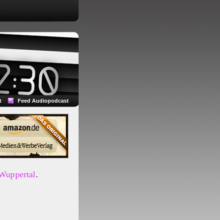
t
Feed Audiopodcast
 Wuppertal
.