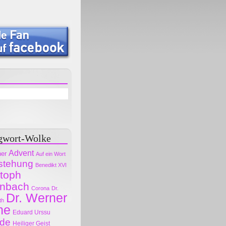
gwort-Wolke
Advent
her
Auf ein Wort
stehung
Benedikt XVI
stoph
nbach
Corona
Dr.
Dr. Werner
th
ne
Eduard Urssu
ode
Heiliger Geist