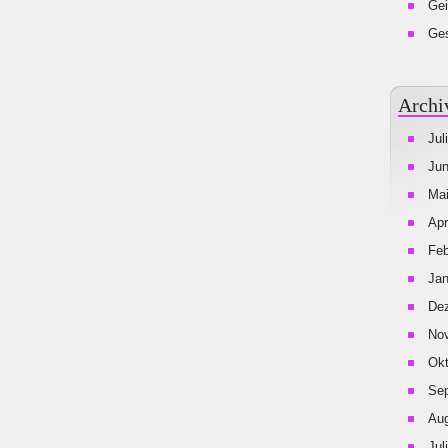
Gei
Ges
Archi
Jul
Jun
Mai
Apr
Feb
Jan
De
No
Okt
Se
Aug
Jul