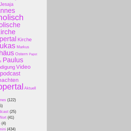
Jesaja
annes
holisch
olische
kirche
ertal
Kirche
ukas
Markus
häus
Ostern
Papst
Paulus
s
Video
ndigung
podcast
nachten
pertal
Aktuell
ines
(122)
5)
dcast
(25)
Wort
(41)
p
(4)
mini
(434)