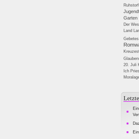
Ruhstorf
Jugendf
Garten
Der Wes
Land
La
Gebetes
Romwal
Kreuzest
Glauben
20. Juli
Ich
Prie
Moralage
Letzte
Ein
Ver
Da
Ein