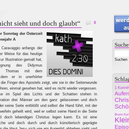
nicht sieht und doch glaubt“
0
r Sonntag der Osterzeit
esejahr A
Suche
 Caravaggio anfangs der
er Weise für das heutige
 Illustration gemalt hat,
egnung des Didymus
els Thomas mit dem
 dem er in unerhörter
Schla
 die Finger des Apostels zeigt, wie sie in der Seitenwunde
1 Korint
hren, einmal gesehen hat, wird es nicht wieder vergessen.
Aufer
ise im Spiel des Lichts und der Schatten stehen in
Chri
ntration drei Männer um den ganz gelassenen und doch
Schö
r seine Seite entblößt und selbst die Hand führt, mit der
ifeln geheilt wird, weil er selbst seine Hand in die Seite
Bruno Kur
d doch lebendigen Christus legen kann. Es ist eine
Klei
ische und doch durch und durch künstlerisch geprägte
Epis
n die Haut Jesu sich wie ein Augenlid abheben sieht und