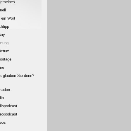
gemeines
uell
 ein Wort
htipp
say
inung
nctum
ortage
ire
 glauben Sie denn?
isoden
io
iopodcast
eopodcast
eos