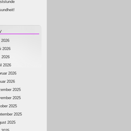
ststunde
undheit!
v
i 2026
i 2026
 2026
il 2026
ruar 2026
uar 2026
zember 2025
vember 2025
ober 2025
ptember 2025
ust 2025
i 2025