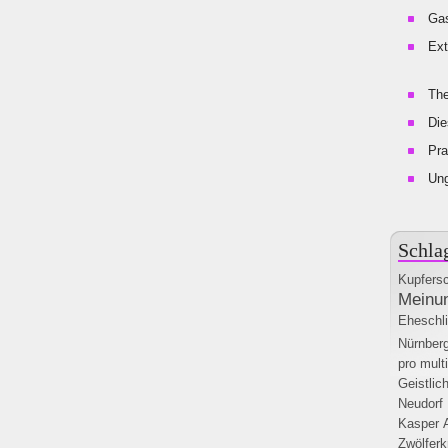
Gas
Ext
The
Die
Pra
Un
Schla
Kupfers
Meinun
Eheschl
Nürnber
pro mult
Geistlic
Neudorf
Kasper
Zwölferk