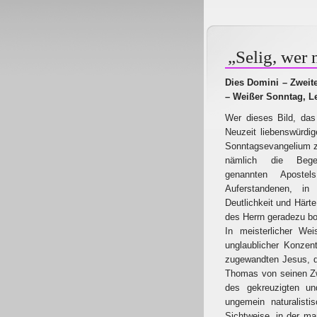
„Selig, wer 
Dies Domini – Zweite
– Weißer Sonntag, L
Wer dieses Bild, das
Neuzeit liebenswürdig
Sonntagsevangelium zur
nämlich die Beg
genannten Apost
Auferstandenen, in
Deutlichkeit und Härte
des Herrn geradezu bo
In meisterlicher We
unglaublicher Konze
zugewandten Jesus, de
Thomas von seinen Zwe
des gekreuzigten un
ungemein naturalist
Sichtweise, in der ma