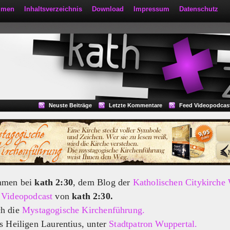
mmen
Inhaltsverzeichnis
Download
Impressum
Datenschutz
Neuste Beiträge
Letzte Kommentare
Feed Videopodcas
mmen bei
kath 2:30
, dem Blog der
Katholischen Citykirche
m
Videopodcast
von
kath 2:30.
ch die
Mystagogische Kirchenführung.
s Heiligen Laurentius, unter
Stadtpatron Wuppertal.