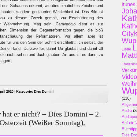
itunes
 des Schauens erkennt, wie dies ein dichtes Zeichen und
Joh
chauten, sondern geglaubten Wirklichkeit ist. Das Bild ist
Kat
enau zu diesem Zweck gemalt, zur Erschütterung des
ner Wahrnehmung. Mag sein, Caravaggio dient es zur
Kath
blichen Dimension der Gegenreformation gegen die bloß
City
ltanschauung der Reformatoren. Vor allem aber ist
Wupp
ute für uns den Sinn der Schrift erschließt: Ich selbst, der
L
Deine Hand, Du Zweifler, damit Du glaubst und damit all
Liebe
Matt
, die nicht sehen und doch glauben. An uns ist es dann, zu
sagen:
Franzisku
Verkü
Video
Weih
Wup
ril 2020 | Kategorie:
Dies Domini
(130)
Allgeme
Audio
(2
 hat er nicht? – Dies Domini – 2.
Audiopo
Osterzeit (Weißer Sonntag),
Auf ein 
Buchtip
Dies Do