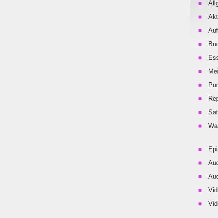
All
Akt
Auf
Buc
Es
Me
Pu
Rep
Sat
Was
Ep
Aud
Aud
Vid
Vid