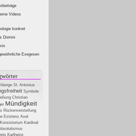
tbeiträge
erne Videos
ologie konkret
s Domini
xis
gewöhnliche Exegesen
gwörter
chlange
St. Antonius
gsfreiheit
Symbole
ießung
Christian
Mündigkeit
ger
is
Rückenversteifung
he Existenz
Axel
Konsistorium Kardinal
Absolutismus
reis
Karlheinz