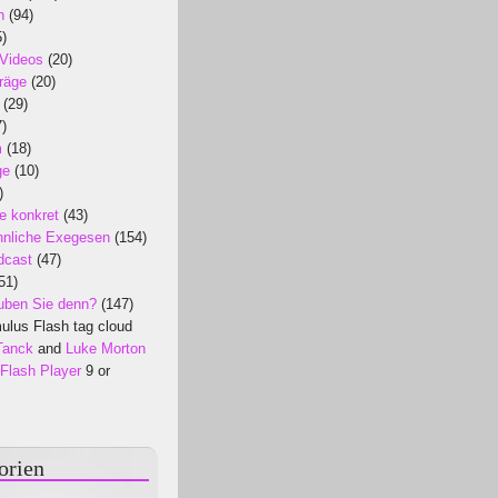
n
(94)
)
 Videos
(20)
räge
(20)
(29)
)
m
(18)
ge
(10)
)
e konkret
(43)
nliche Exegesen
(154)
dcast
(47)
51)
uben Sie denn?
(147)
lus Flash tag cloud
Tanck
and
Luke Morton
Flash Player
9 or
orien