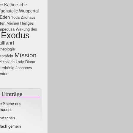
Katholische
er
achstelle Wuppertal
 Eden
Yoda
Zachäus
ten
Meinen
Heiliges
mpedusa
Wirkung des
Exodus
lfahrt
heologie
Mission
spräfekt
Hizbollah
Lady Diana
sterkönig Johannes
ntur
 Einträge
e Sache des
trauens
zwischen
fach gemein