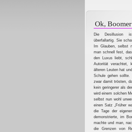
Ok, Boomer
Die Desillusion 
überfallartig. Sie sch
Im Glauben, selbst n
man schnell fest, da
den Luxus liebt, sch
Autorität verachtet,
älteren Leuten hat und
Schule gehen sollte.
zwar damit trösten, d
kein geringerer als d
wird einem solchen Me
selbst nun wohl unwei
einen Satz „Früher w
die Tage der eigene
demonstrierte, im B
machte und man, nach
die Grenzen von R