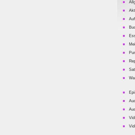
All
Akt
Auf
Buc
Es
Me
Pu
Rep
Sat
Was
Ep
Aud
Aud
Vid
Vid