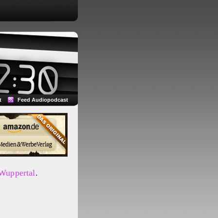
t
Feed Audiopodcast
 Wuppertal
.