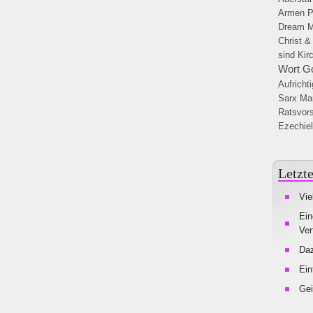
Armen
P
Dream
M
Christ &
sind Kir
Wort G
Aufrichti
Sarx
Mar
Ratsvors
Ezechiel
Letzte
Vie
Ein
Ver
Da
Ein
Gei