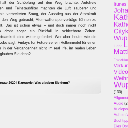
lt der Schöpfung auf den Weg brachte. Autofreie
itunes
gen und Feinstaubfilter machten die Luft sauberer und
Joh
ls verbreiteten Smog, der Ausstieg aus der Atomkraft
Kat
uf den Weg gebracht, Atomwaffensperrverträge führten zu
Kath
Welt. Das ist schon etwas – und doch immer noch nicht
City
droht sogar ein Rückfall in schlechtere Zeiten.
Wupp
samkeit sind weiter gefordert. Wer aber heute, wie die
obo sagt, Fridays for Future sei ein Rollenmodel für einen
L
Liebe
 in der Vergangenheit nicht im real life, im realen Leben
Matt
glauben Sie denn?
Franzisku
Verkü
Video
Weih
Wup
anuar 2020 | Kategorie:
Was glauben Sie denn?
(130)
Allgeme
Audio
(2
Audiopo
Auf ein 
Buchtip
Dies Do