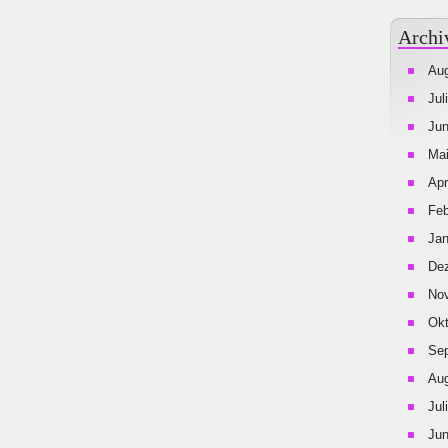
Archi
Aug
Jul
Jun
Mai
Apr
Feb
Jan
De
No
Okt
Se
Aug
Jul
Jun