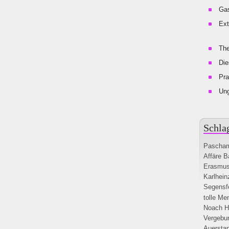
Gas
Ext
The
Die
Pra
Un
Schla
Pascha
Affäre
B
Erasmus
Karlhein
Segensf
tolle Me
Noach
H
Vergebu
Auersta