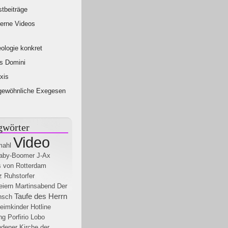
tbeiträge
erne Videos
ologie konkret
s Domini
xis
gewöhnliche Exegesen
gwörter
Video
mahl
aby-Boomer
J-Ax
 von Rotterdam
z Ruhstorfer
eiern
Martinsabend
Der
Taufe des Herrn
nsch
eimkinder Hotline
ng
Porfirio Lobo
ndener
Kirche der