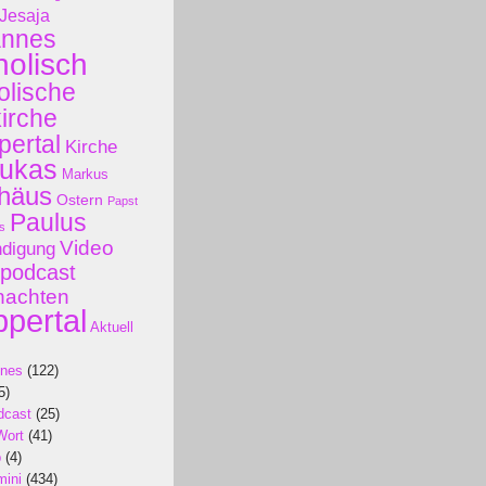
Jesaja
annes
holisch
olische
kirche
ertal
Kirche
ukas
Markus
häus
Ostern
Papst
Paulus
s
Video
ndigung
podcast
nachten
pertal
Aktuell
ines
(122)
5)
dcast
(25)
Wort
(41)
p
(4)
mini
(434)