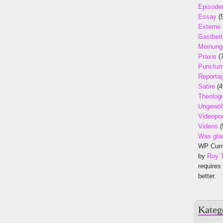
Episode
Essay
(5
Externe
Gastbeit
Meinung
Praxis
(7
Punctu
Reporta
Satire
(4
Theologi
Ungewöh
Videopo
Videos
(
Was gla
WP Cumu
by
Roy 
requires
better.
Kateg