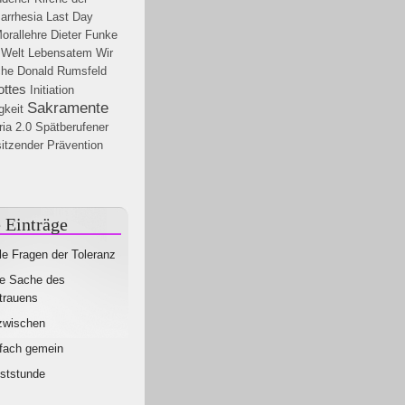
arrhesia
Last Day
orallehre
Dieter Funke
 Welt
Lebensatem
Wir
che
Donald Rumsfeld
ottes
Initiation
Sakramente
gkeit
ia 2.0
Spätberufener
itzender
Prävention
 Einträge
le Fragen der Toleranz
e Sache des
trauens
zwischen
fach gemein
ststunde