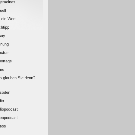
gemeines
uell
 ein Wort
htipp
say
inung
nctum
ortage
ire
 glauben Sie denn?
isoden
io
iopodcast
eopodcast
eos