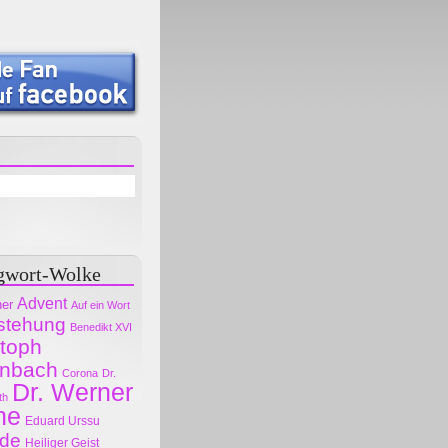
gwort-Wolke
Advent
her
Auf ein Wort
stehung
Benedikt XVI
stoph
nbach
Corona
Dr.
Dr. Werner
th
ne
Eduard Urssu
ode
Heiliger Geist