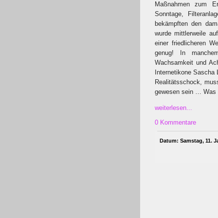
Maßnahmen zum Erha
Sonntage, Filteranla
bekämpften den dama
wurde mittlerweile a
einer friedlicheren 
genug! In manchem 
Wachsamkeit und Acht
Internetikone Sascha L
Realitätsschock, muss
gewesen sein … Was 
weiterlesen...
0 Kommentare
Datum: Samstag, 11. J