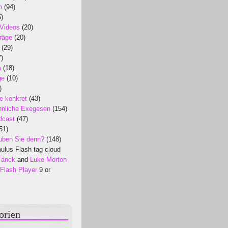
n
(94)
)
 Videos
(20)
räge
(20)
(29)
)
m
(18)
ge
(10)
)
e konkret
(43)
nliche Exegesen
(154)
dcast
(47)
51)
uben Sie denn?
(148)
lus Flash tag cloud
Tanck
and
Luke Morton
Flash Player
9 or
orien