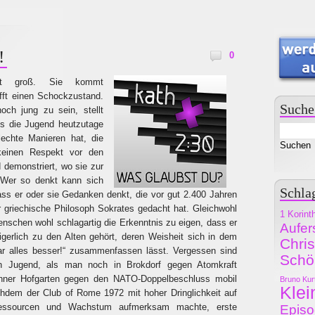
!
0
ist groß. Sie kommt
afft einen Schockzustand.
Suche
och jung zu sein, stellt
ss die Jugend heutzutage
lechte Manieren hat, die
 keinen Respekt vor den
 demonstriert, wo sie zur
 Wer so denkt kann sich
Schla
ass er oder sie Gedanken denkt, die vor gut 2.400 Jahren
er griechische Philosoph Sokrates gedacht hat. Gleichwohl
1 Korint
nschen wohl schlagartig die Erkenntnis zu eigen, dass er
Aufer
gerlich zu den Alten gehört, deren Weisheit sich in dem
Chri
ar alles besser!“ zusammenfassen lässt. Vergessen sind
Schö
n Jugend, als man noch in Brokdorf gegen Atomkraft
onner Hofgarten gegen den NATO-Doppelbeschluss mobil
Bruno Kur
Klei
dem der Club of Rome 1972 mit hoher Dringlichkeit auf
essourcen und Wachstum aufmerksam machte, erste
Epis