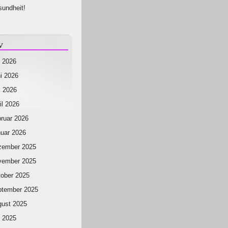
undheit!
v
i 2026
i 2026
 2026
il 2026
ruar 2026
uar 2026
zember 2025
vember 2025
ober 2025
ptember 2025
ust 2025
i 2025