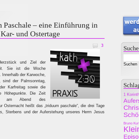
 Paschale – eine Einführung in
r Kar- und Ostertage
3
Suche
erzstück und Ziel der
eit. Sie ist die Woche
. Innerhalb der Karwoche,
, sind der Palmsonntag,
Schla
er Karfreitag sowie die
e Höhepunkte. Die Zeit
1 Korint
nst am Abend des
Aufer
r Osternacht heißt das „triduum paschale“, die drei Tage
Chri
ns, Sterbens und der Auferstehung unseres Herrn Jesus
Schö
Bruno Kur
Klei
Epis