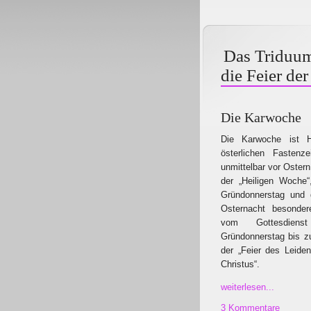
Das Triduum
die Feier de
Die Karwoche
Die Karwoche ist H
österlichen Fastenz
unmittelbar vor Ostern
der „Heiligen Woche“
Gründonnerstag und d
Osternacht besonder
vom Gottesdie
Gründonnerstag bis zu
der „Feier des Leide
Christus“.
weiterlesen...
3 Kommentare