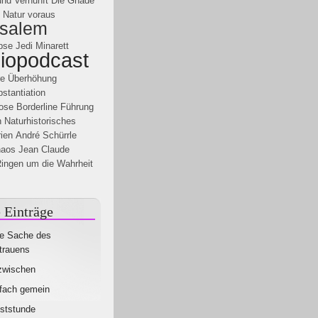
nd Vernunft
Die Gnade
e Natur voraus
usalem
pse
Jedi
Minarett
iopodcast
re
Überhöhung
stantiation
ose
Borderline
Führung
n
Naturhistorisches
ien
André Schürrle
haos
Jean Claude
ingen um die Wahrheit
 Einträge
e Sache des
trauens
zwischen
fach gemein
ststunde