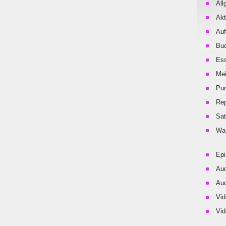
All
Akt
Auf
Buc
Es
Me
Pu
Rep
Sat
Was
Ep
Aud
Aud
Vid
Vid