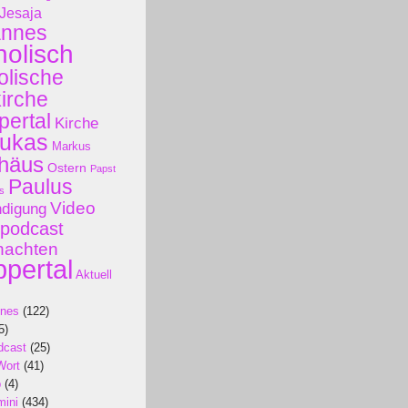
Jesaja
annes
holisch
olische
kirche
ertal
Kirche
ukas
Markus
häus
Ostern
Papst
Paulus
s
Video
ndigung
podcast
nachten
pertal
Aktuell
ines
(122)
5)
dcast
(25)
Wort
(41)
p
(4)
mini
(434)