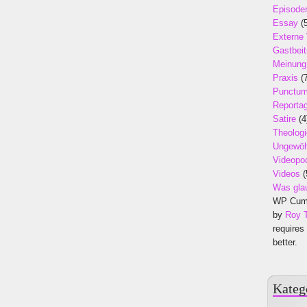
Episode
Essay
(5
Externe
Gastbeit
Meinung
Praxis
(7
Punctu
Reporta
Satire
(4
Theologi
Ungewöh
Videopo
Videos
(
Was gla
WP Cumu
by
Roy 
requires
better.
Kateg