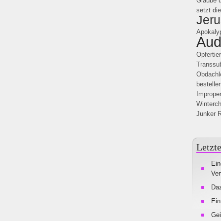
Glaube u
setzt di
Jer
Apokaly
Aud
Opfertie
Transsub
Obdachl
bestelle
Improper
Winterc
Junker
R
Letzte
Ein
Ver
Da
Ein
Gei