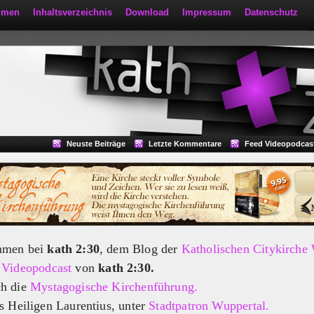
mmen
Inhaltsverzeichnis
Download
Impressum
Datenschutz
Neuste Beiträge
Letzte Kommentare
Feed Videopodcas
mmen bei
kath 2:30
, dem Blog der
Katholischen Citykirche
m
Videopodcast
von
kath 2:30.
ch die
Mystagogische Kirchenführung.
s Heiligen Laurentius, unter
Stadtpatron Wuppertal.