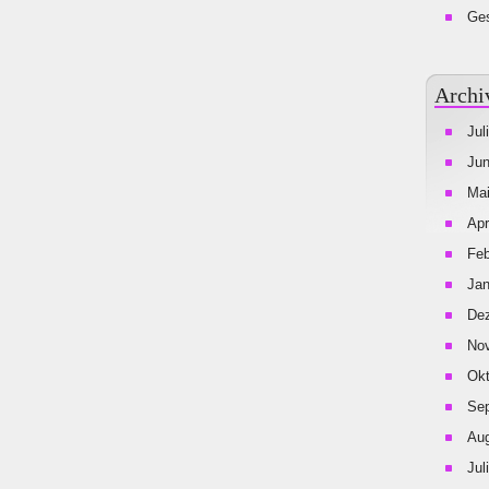
Ges
Archi
Jul
Jun
Mai
Apr
Feb
Jan
De
No
Okt
Se
Aug
Jul