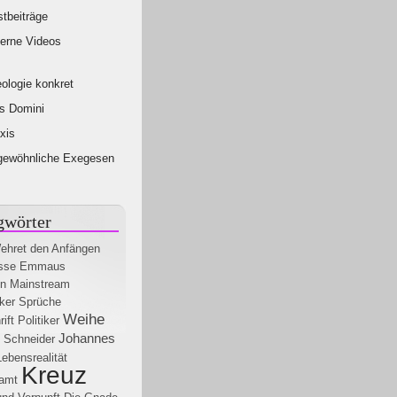
tbeiträge
erne Videos
ologie konkret
s Domini
xis
gewöhnliche Exegesen
gwörter
ehret den Anfängen
sse
Emmaus
en
Mainstream
ker
Sprüche
Weihe
ift
Politiker
Johannes
 Schneider
Lebensrealität
Kreuz
amt