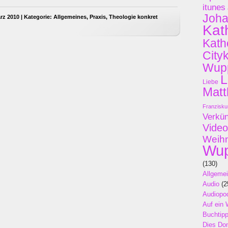
itunes
Joh
rz 2010 | Kategorie:
Allgemeines
,
Praxis
,
Theologie konkret
Kat
Kath
City
Wupp
L
Liebe
Matt
Franzisku
Verkü
Video
Weih
Wup
(130)
Allgeme
Audio
(2
Audiopo
Auf ein 
Buchtip
Dies Do