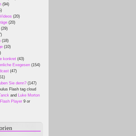
n
(94)
)
 Videos
(20)
räge
(20)
(29)
)
m
(18)
ge
(10)
)
e konkret
(43)
nliche Exegesen
(154)
dcast
(47)
51)
uben Sie denn?
(147)
lus Flash tag cloud
Tanck
and
Luke Morton
Flash Player
9 or
orien