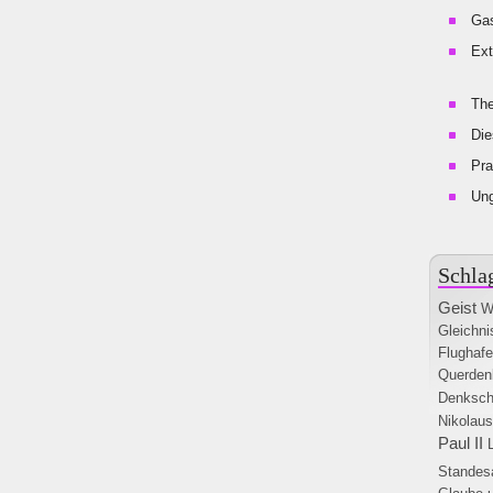
Gas
Ext
The
Die
Pra
Un
Schla
Geist
W
Gleichni
Flughaf
Querden
Denkschr
Nikolaus
Paul II
Standes