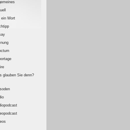
gemeines
uell
 ein Wort
htipp
say
inung
nctum
ortage
ire
 glauben Sie denn?
isoden
io
iopodcast
eopodcast
eos