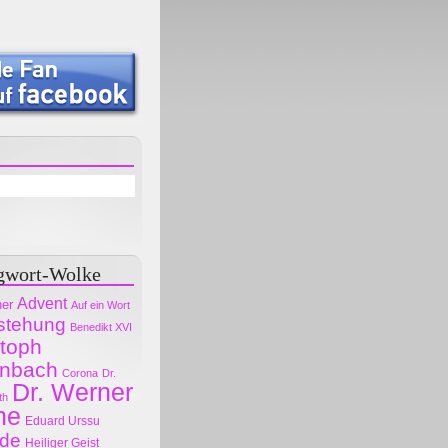
gwort-Wolke
Advent
her
Auf ein Wort
stehung
Benedikt XVI
stoph
nbach
Corona
Dr.
Dr. Werner
th
ne
Eduard Urssu
ode
Heiliger Geist