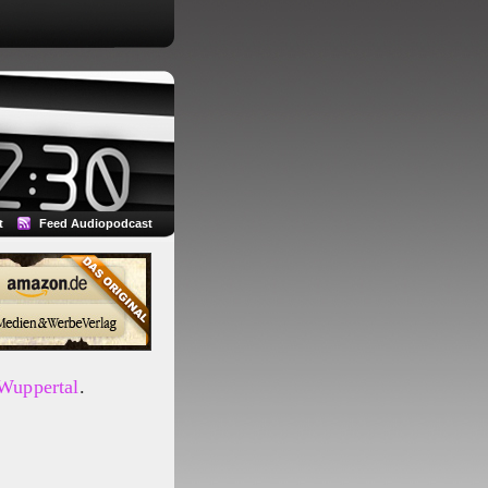
t
Feed Audiopodcast
 Wuppertal
.