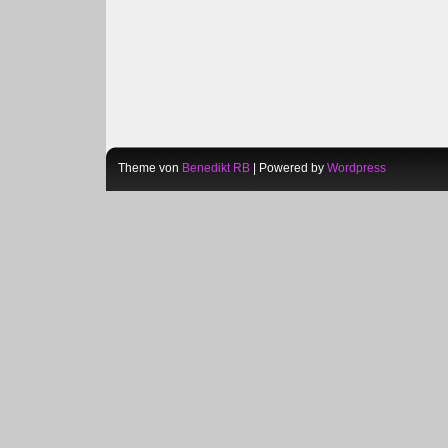
Theme von
Benedikt RB
| Powered by
Wordpress