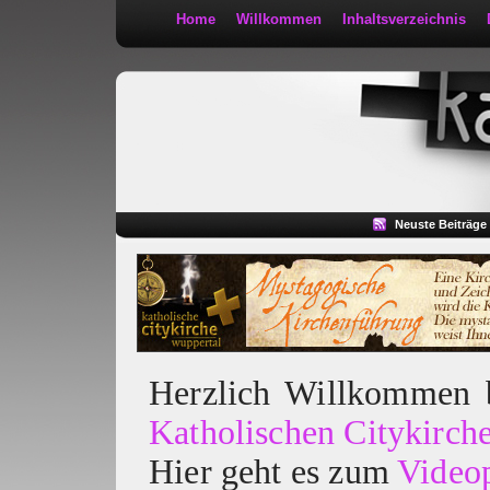
Home
Willkommen
Inhaltsverzeichnis
Kath 2:30
Neuste Beiträge
Herzlich Willkommen
Katholischen Citykirch
Hier geht es zum
Video