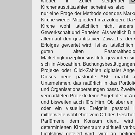
wieder. In Zeiten steigender
Kirchenaustrittszahlen scheint es also
nur eine Frage der Methode oder des Marke
Kirche wieder Mitglieder hinzuzufügen. Da v
Kirche wohl tatsächlich nicht anders
Gewerkschaft und Parteien. Als weltlich Di
allem auf den quantitativen Zuwachs, der
Erfolges gewertet wird. Ist es tatsächlich
guten alten Pastoraltheolo
Marketingkonzeptionsinstitute geworden si
sich in Abozahlen, Buchungsbestätigungen f
Projekte oder Click-Zahlen digitaler Ang
Dieses neue pastorale ABC macht a
Unternehmen, das natürlich in das Portfo
und Organisationsberatungen passt. Zweife
vermarkteten Projekte feine Angebote für A
und bisweilen auch fürs Hirn. Ob aber ein 
oder ein visuelles Ereignis pastoral i
mittlerweile wohl eher vom Ort des Gescheh
Parfümerie dem Konsum dient, wird
determinierten Kirchenraum spirituell verb
Lichtshow gefeiert wird, wird an heilige