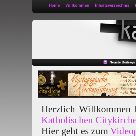
Home
Willkommen
Inhaltsverzeichnis
Kath 2:30
Neuste Beiträge
Herzlich Willkommen
Katholischen Citykirch
Hier geht es zum
Video