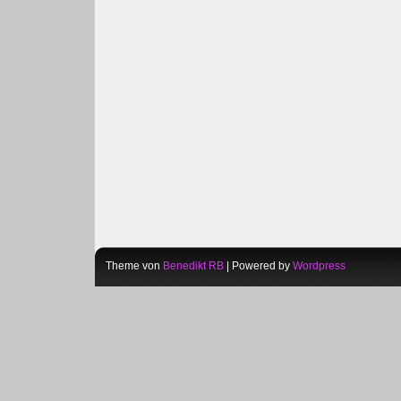
Theme von
Benedikt RB
| Powered by
Wordpress