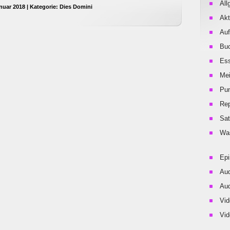
All
nuar 2018 | Kategorie:
Dies Domini
Akt
Auf
Buc
Es
Me
Pu
Rep
Sat
Was
Ep
Aud
Aud
Vid
Vid