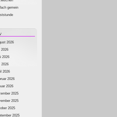
zwischen
fach gemein
ststunde
v
ust 2026
i 2026
i 2026
 2026
il 2026
ruar 2026
uar 2026
zember 2025
vember 2025
ober 2025
ptember 2025