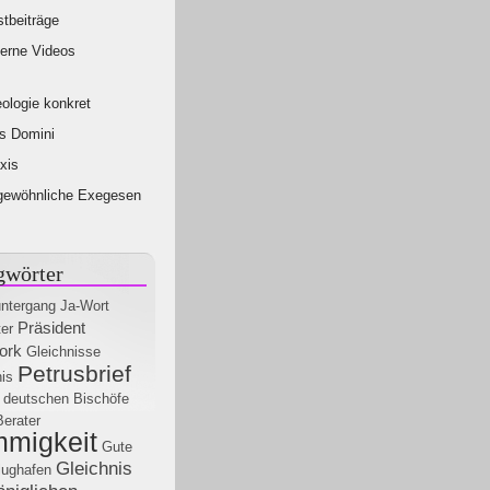
tbeiträge
erne Videos
ologie konkret
s Domini
xis
gewöhnliche Exegesen
gwörter
ntergang
Ja-Wort
Präsident
er
ork
Gleichnisse
Petrusbrief
is
 deutschen Bischöfe
Berater
mmigkeit
Gute
Gleichnis
lughafen