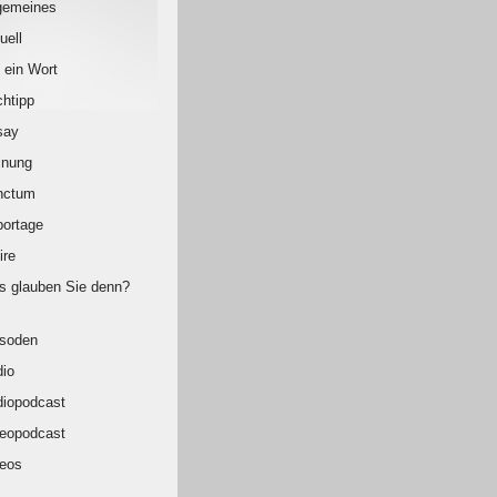
gemeines
uell
 ein Wort
htipp
say
inung
nctum
ortage
ire
 glauben Sie denn?
isoden
io
iopodcast
eopodcast
eos