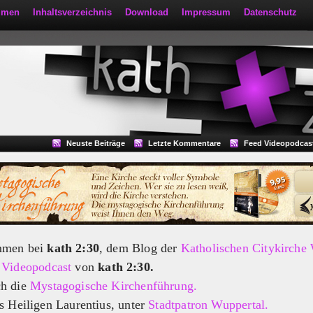
mmen
Inhaltsverzeichnis
Download
Impressum
Datenschutz
Neuste Beiträge
Letzte Kommentare
Feed Videopodcas
mmen bei
kath 2:30
, dem Blog der
Katholischen Citykirche
m
Videopodcast
von
kath 2:30.
ch die
Mystagogische Kirchenführung.
s Heiligen Laurentius, unter
Stadtpatron Wuppertal.