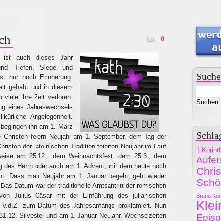
ch
0
 ist auch dieses Jahr
und Tiefen, Siege und
Suche
ist nur noch Erinnerung.
eit gehabt und in diesem
u viele ihre Zeit verloren.
ung eines Jahreswechsels
lkürliche Angelegenheit.
 begingen ihn am 1. März
Schla
xe Christen feiern Neujahr am 1. September, dem Tag der
risten der lateinischen Tradition feierten Neujahr im Lauf
1 Korint
weise am 25.12., dem Weihnachtsfest, dem 25.3., dem
Aufer
g des Herrn oder auch am 1. Advent, mit dem heute noch
Chri
nnt. Dass man Neujahr am 1. Januar begeht, geht wieder
Schö
 Das Datum war der traditionelle Amtsantritt der römischen
on Julius Cäsar mit der Einführung des julianischen
Bruno Kur
Klei
 v.d.Z. zum Datum des Jahresanfangs proklamiert. Nun
m 31.12. Silvester und am 1. Januar Neujahr. Wechselzeiten
Epis