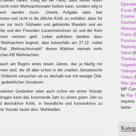
chieden haben, völlig auf der Hand, dass dieser Markt
Episode
– nicht mehr Weihnachtsmarkt heißen kann, sondern eilig in
Essay
(5
nannt werden muss. Unsere Aufgabe wäre hier
Externe
isten und nicht in die übliche Kritik zu verfallen, dass für
Gastbeit
hten nur noch Glühwein und gebrannte Mandeln und ein
Meinung
ilie und den Freunden zusammensitzen ist und der Kern
Praxis
(7
men verloren geht. Lieber aufklären darüber, dass
Punctu
 Weihnachten beginnt, aber keinesfalls am 27.12. vorbei
Reporta
Titel „Weihnachtsmarkt“ diesen Märkten niemals mehr
Satire
(4
Wochen AB Weihnachten.
Theologi
auch am Beginn eines neuen Jahres, das ja häufig mit
Ungewöh
nen wird, die oft aber schon in der zweiten Januarwoche
Videopo
 Vielleicht versuchen wir es deshalb mal mit weniger Diät-
Videos
(
 gedanklichen Vorsätzen.
Was gla
WP Cumu
ulierten Gedanken wäre auch schon ein erster Vorsatz
by
Roy 
eitragen kann das kommende Jahr zu einem guten Jahr zu
requires
 destruktive Kritik, in freundliche und konstruktive zu
better.
te Vorsatz lautet also: Wohlwollen.
Kateg