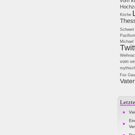
vom kö
Hochz
Kirche
Thess
Schwert
Pazifis
Michael
Twit
Weihnac
vom ve
mythisc
Fox
Gau
Vater
Letzte
Vie
Ein
Ver