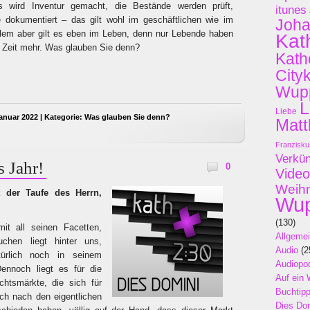
Es wird Inventur gemacht, die Bestände werden prüft,
itunes
 dokumentiert – das gilt wohl im geschäftlichen wie im
Joh
llem aber gilt es eben im Leben, denn nur Lebende haben
Kat
e Zeit mehr. Was glauben Sie denn?
Kath
City
Wupp
L
Liebe
anuar 2022 | Kategorie:
Was glauben Sie denn?
Matt
Franzisku
Verkü
 Jahr!
0
Video
Weih
 der Taufe des Herrn,
Wup
(130)
it all seinen Facetten,
Allgeme
uchen liegt hinter uns,
Audio
(2
ürlich noch in seinem
Audiopo
Dennoch liegt es für die
Auf ein 
chtsmärkte, die sich für
Buchtip
ch nach den eigentlichen
Dies Do