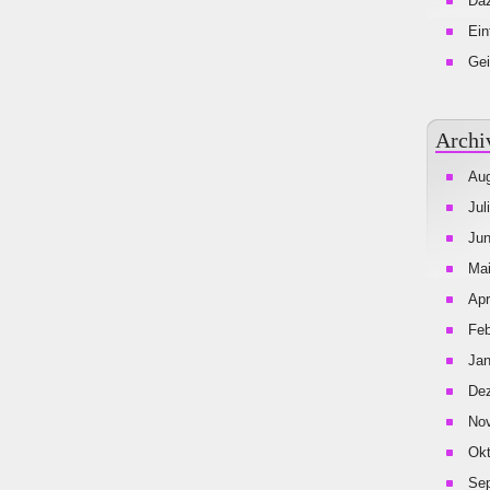
Da
Ein
Gei
Archi
Aug
Jul
Jun
Mai
Apr
Feb
Jan
De
No
Okt
Se