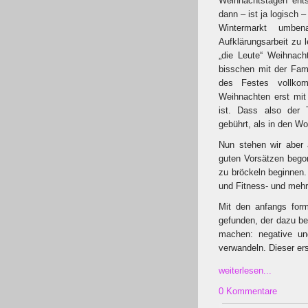
Weihnachtstagen ents
dann – ist ja logisch 
Wintermarkt umbe
Aufklärungsarbeit zu le
„die Leute“ Weihnac
bisschen mit der Fam
des Festes vollkom
Weihnachten erst mit
ist. Dass also der 
gebührt, als in den 
Nun stehen wir aber 
guten Vorsätzen begon
zu bröckeln beginnen.
und Fitness- und mehr
Mit den anfangs form
gefunden, der dazu b
machen: negative und
verwandeln. Dieser ers
weiterlesen...
0 Kommentare