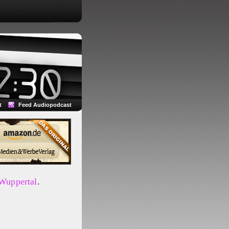
t
Feed Audiopodcast
 Wuppertal
.