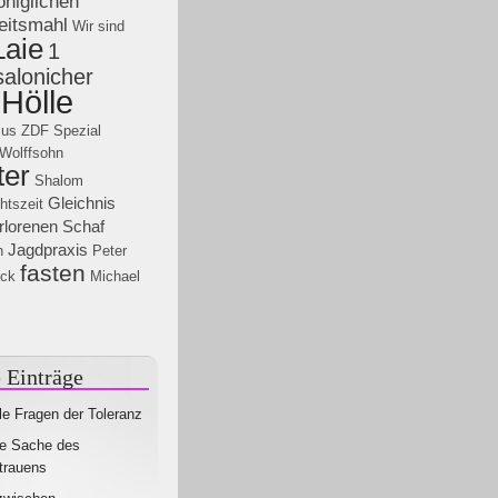
niglichen
eitsmahl
Wir sind
Laie
1
alonicher
Hölle
mus
ZDF Spezial
 Wolffsohn
ter
Shalom
Gleichnis
htszeit
rlorenen Schaf
Jagdpraxis
h
Peter
fasten
ck
Michael
 Einträge
le Fragen der Toleranz
e Sache des
trauens