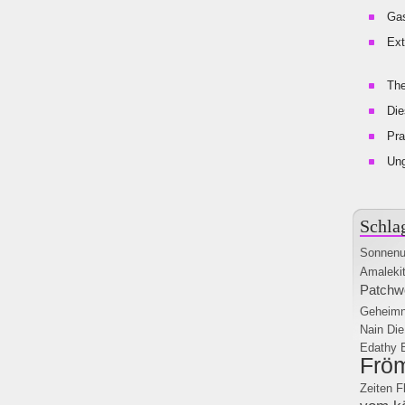
Gas
Ext
The
Die
Pra
Un
Schla
Sonnenu
Amalekit
Patchw
Geheimn
Nain
Die
Edathy
Frö
Zeiten
F