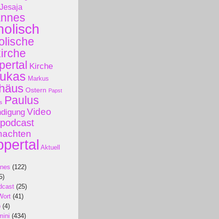
Jesaja
annes
holisch
olische
kirche
ertal
Kirche
ukas
Markus
häus
Ostern
Papst
Paulus
s
Video
ndigung
podcast
nachten
pertal
Aktuell
ines
(122)
5)
dcast
(25)
Wort
(41)
p
(4)
mini
(434)