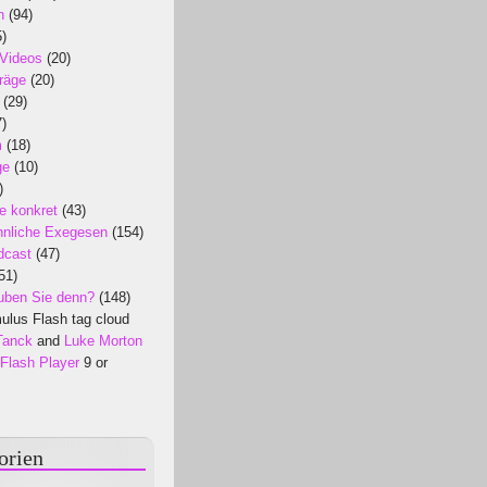
n
(94)
)
 Videos
(20)
räge
(20)
(29)
)
m
(18)
ge
(10)
)
e konkret
(43)
nliche Exegesen
(154)
dcast
(47)
51)
uben Sie denn?
(148)
lus Flash tag cloud
Tanck
and
Luke Morton
Flash Player
9 or
orien