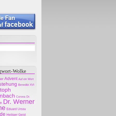
gwort-Wolke
Advent
her
Auf ein Wort
stehung
Benedikt XVI
stoph
nbach
Corona
Dr.
Dr. Werner
th
ne
Eduard Urssu
ode
Heiliger Geist