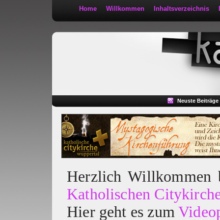
Home
Willkommen
Inhaltsverzeichnis
Kath 2:30
Neuste Beiträge
Herzlich Willkommen
Katholischen Citykirch
Hier geht es zum
Video