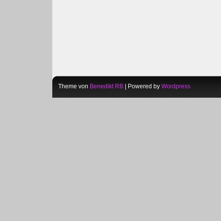
Theme von
Benedikt RB
| Powered by
Wordpress