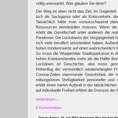
völlig unerwartet. Was glauben Sie denn?
Der Weg ist eben nicht das Ziel. Im Gegentei
sich als Sackgasse oder als Kreisverkehr, der 
Tatsächlich hätte man vorausschauend pla
Ressourcen bereitstellen müssen. Wenn die
erlebt die Gesellschaft unter anderem die re
Pandemie: Die Lockdowns der Vergangenheit ha
sich viele beruflich umorientiert haben. Außer
hohen Inzidenzwerte auf einen wahrscheinlich 
So muss die Wuppertaler Stadtsparkasse in 
hohen Krankenstandes mehr als die Hälfte ihrer
Lockdown ist Geschichte, also muss ges
Höhenflug der vermeintlich wiedererlangten Fr
Corona-Zeiten stammende Gewohnheit, der 
reibungslosen Verfügbarkeit personeller und 
erlebt einen harten Aufprall in der tatsächliche
auf individuelle Freiheit erfährt die Grenzen der 
weiterlesen...
0 Kommentare
Datum: Freitag, 15. Juli 2022 | Kategorie:
Was glauben Si