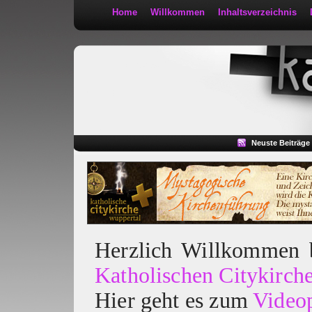
Home
Willkommen
Inhaltsverzeichnis
Kath 2:30
Neuste Beiträge
Herzlich Willkommen
Katholischen Citykirch
Hier geht es zum
Video