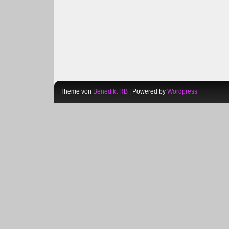
Theme von
Benedikt RB
| Powered by
Wordpress