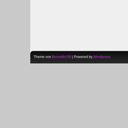
Theme von
Benedikt RB
| Powered by
Wordpress