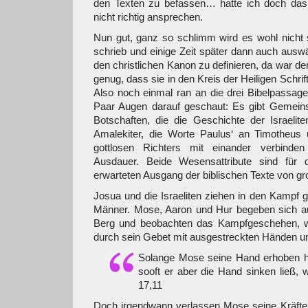
den Texten zu befassen… hatte ich doch das
nicht richtig ansprechen.
Nun gut, ganz so schlimm wird es wohl nicht 
schrieb und einige Zeit später dann auch auswä
den christlichen Kanon zu definieren, da war der
genug, dass sie in den Kreis der Heiligen Schr
Also noch einmal ran an die drei Bibelpassag
Paar Augen darauf geschaut: Es gibt Gemein
Botschaften, die die Geschichte der Israeli
Amalekiter, die Worte Paulus‘ an Timotheus
gottlosen Richters mit einander verbinden
Ausdauer. Beide Wesensattribute sind für d
erwarteten Ausgang der biblischen Texte von g
Josua und die Israeliten ziehen in den Kampf
Männer. Mose, Aaron und Hur begeben sich a
Berg und beobachten das Kampfgeschehen, 
durch sein Gebet mit ausgestreckten Händen unt
Solange Mose seine Hand erhoben hiel
sooft er aber die Hand sinken ließ, 
17,11
Doch irgendwann verlassen Mose seine Kräfte