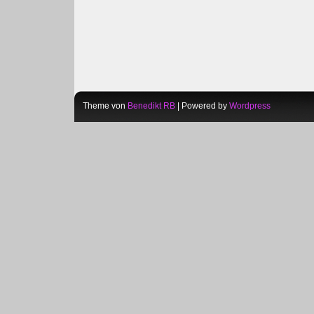
Theme von
Benedikt RB
| Powered by
Wordpress