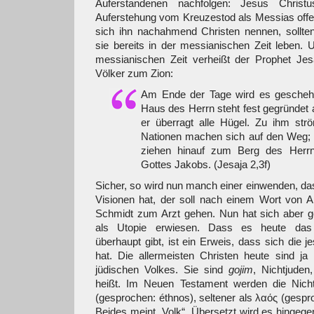
Auferstandenen nachfolgen: Jesus Christ
Auferstehung vom Kreuzestod als Messias offe
sich ihn nachahmend Christen nennen, sollte
sie bereits in der messianischen Zeit leben. 
messianischen Zeit verheißt der Prophet Je
Völker zum Zion:
Am Ende der Tage wird es gescheh
Haus des Herrn steht fest gegründet 
er überragt alle Hügel. Zu ihm strö
Nationen machen sich auf den Weg; 
ziehen hinauf zum Berg des Her
Gottes Jakobs. (Jesaja 2,3f)
Sicher, so wird nun manch einer einwenden, das
Visionen hat, der soll nach einem Wort von A
Schmidt zum Arzt gehen. Nun hat sich aber ge
als Utopie erwiesen. Dass es heute das c
überhaupt gibt, ist ein Erweis, dass sich die je
hat. Die allermeisten Christen heute sind ja
jüdischen Volkes. Sie sind
gojim
, Nichtjuden
heißt. Im Neuen Testament werden die Nicht
(gesprochen: éthnos), seltener als λαός (gespr
Beides meint „Volk“. Übersetzt wird es hingeg