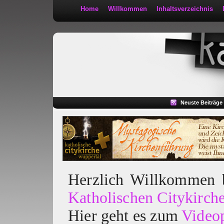
Home
Willkommen
Inhaltsverzeichnis
Kath 2:30
Neuste Beiträge
Herzlich Willkommen
Katholischen Citykirch
Hier geht es zum
Video