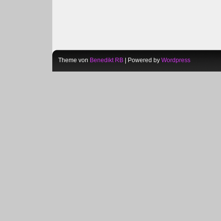
Theme von
Benedikt RB
| Powered by
Wordpress