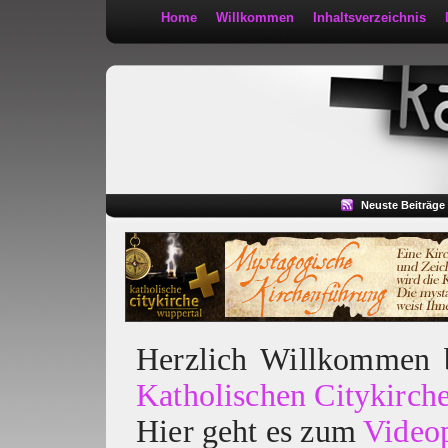
Home
Willkommen
Inhaltsverzeichnis
Kath 2:30
Neuste Beiträge
Herzlich Willkommen
Katholischen Citykirch
Hier geht es zum
Video