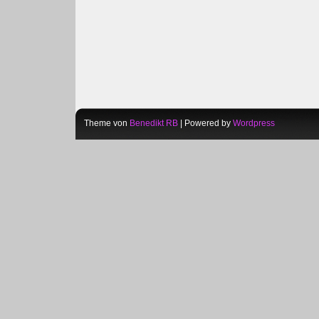
Theme von
Benedikt RB
| Powered by
Wordpress