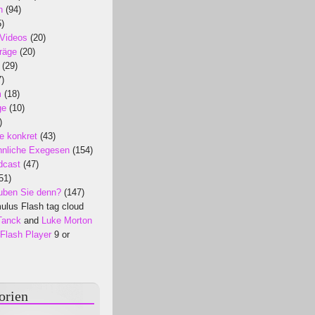
n
(94)
)
 Videos
(20)
räge
(20)
(29)
)
m
(18)
ge
(10)
)
e konkret
(43)
nliche Exegesen
(154)
dcast
(47)
51)
uben Sie denn?
(147)
lus Flash tag cloud
Tanck
and
Luke Morton
Flash Player
9 or
orien