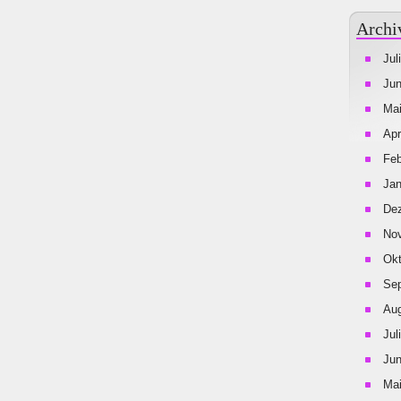
Archi
Jul
Jun
Mai
Apr
Feb
Jan
De
No
Okt
Se
Aug
Jul
Jun
Mai