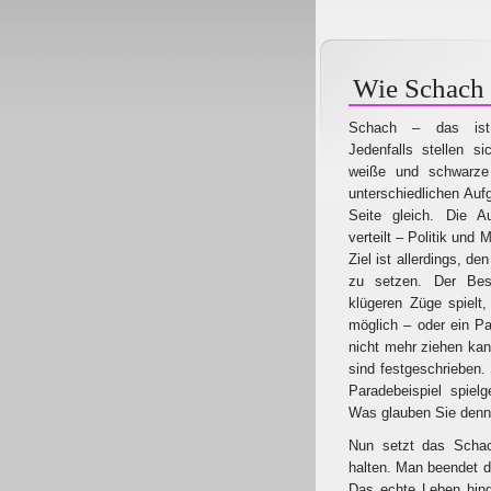
Wie Schach 
Schach – das ist 
Jedenfalls stellen s
weiße und schwarze 
unterschiedlichen Auf
Seite gleich. Die Au
verteilt – Politik und
Ziel ist allerdings, d
zu setzen. Der Bes
klügeren Züge spielt,
möglich – oder ein P
nicht mehr ziehen kan
sind festgeschrieben. 
Paradebeispiel spiel
Was glauben Sie den
Nun setzt das Schac
halten. Man beendet da
Das echte Leben hinge