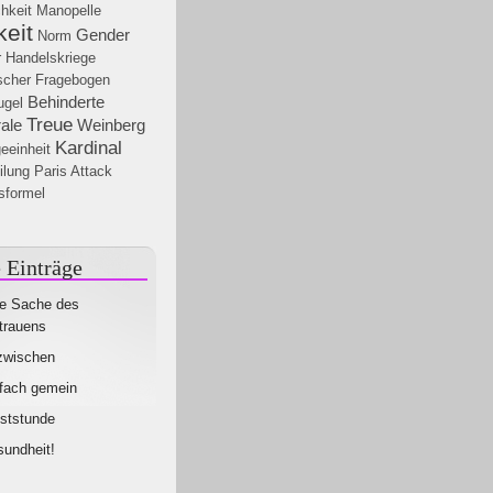
chkeit
Manopelle
eit
Gender
Norm
r
Handelskriege
scher Fragebogen
Behinderte
ugel
Treue
ale
Weinberg
Kardinal
eeinheit
ilung
Paris Attack
sformel
 Einträge
e Sache des
trauens
zwischen
fach gemein
ststunde
undheit!