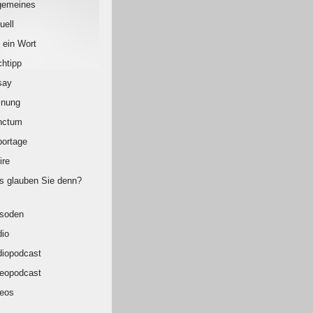
gemeines
uell
 ein Wort
htipp
say
inung
nctum
ortage
ire
 glauben Sie denn?
isoden
io
iopodcast
eopodcast
eos