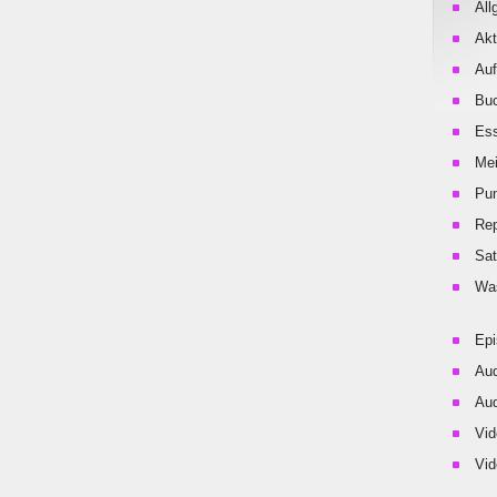
All
Akt
Auf
Buc
Es
Me
Pu
Rep
Sat
Was
Ep
Aud
Aud
Vid
Vid