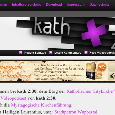
mmen
Inhaltsverzeichnis
Download
Impressum
Datenschutz
Neuste Beiträge
Letzte Kommentare
Feed Videopodcas
mmen bei
kath 2:30
, dem Blog der
Katholischen Citykirche
m
Videopodcast
von
kath 2:30.
ch die
Mystagogische Kirchenführung.
s Heiligen Laurentius, unter
Stadtpatron Wuppertal.