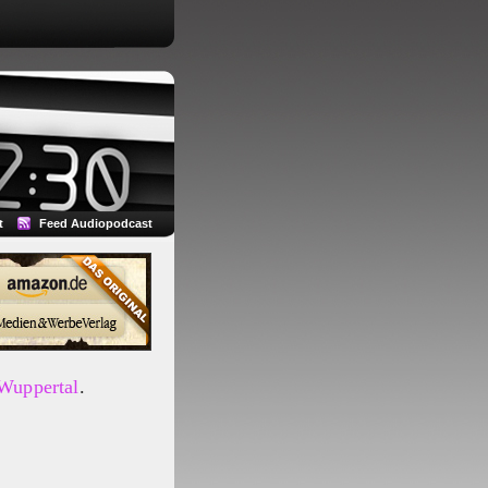
t
Feed Audiopodcast
 Wuppertal
.