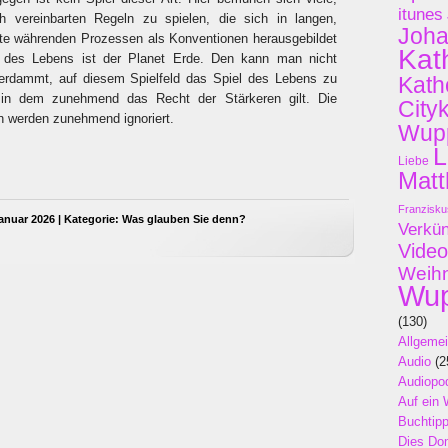
itunes
h vereinbarten Regeln zu spielen, die sich in langen,
Joh
e währenden Prozessen als Konventionen herausgebildet
Kat
d des Lebens ist der Planet Erde. Den kann man nicht
verdammt, auf diesem Spielfeld das Spiel des Lebens zu
Kath
, in dem zunehmend das Recht der Stärkeren gilt. Die
City
n werden zunehmend ignoriert.
Wupp
L
Liebe
Matt
Franzisku
anuar 2026 | Kategorie:
Was glauben Sie denn?
Verkü
Video
Weih
Wup
(130)
Allgeme
Audio
(2
Audiopo
Auf ein 
Buchtip
Dies Do