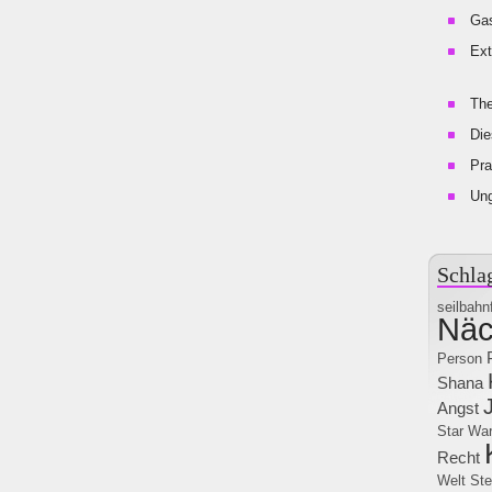
Gas
Ext
The
Die
Pra
Un
Schla
seilbahn
Näc
Person
Shana
Angst
Star Wa
Recht
Welt
Ste