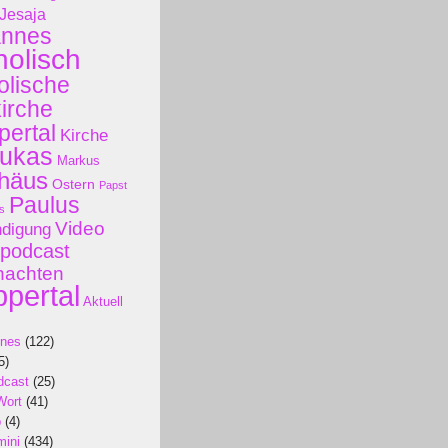
Jesaja
annes
holisch
olische
kirche
ertal
Kirche
ukas
Markus
häus
Ostern
Papst
Paulus
s
Video
ndigung
podcast
nachten
pertal
Aktuell
ines
(122)
5)
dcast
(25)
Wort
(41)
p
(4)
mini
(434)