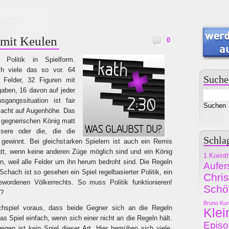
mit Keulen
0
Politik in Spielform.
ich viele das so vor. 64
Suche
Felder, 32 Figuren mit
gaben, 16 davon auf jeder
sgangssituation ist fair
 Macht auf Augenhöhe. Das
en gegnerischen König matt
sere oder die, die die
Schla
 gewinnt. Bei gleichstarken Spielern ist auch ein Remis
att, wenn keine anderen Züge möglich sind und ein König
1 Korint
n, weil alle Felder um ihn herum bedroht sind. Die Regeln
Aufer
Schach ist so gesehen ein Spiel regelbasierter Politik, ein
Chri
gewordenen Völkerrechts. So muss Politik funktionieren!
Schö
n?
Bruno Kur
hspiel voraus, dass beide Gegner sich an die Regeln
Klei
s Spiel einfach, wenn sich einer nicht an die Regeln hält.
Epis
gen ist kein Spiel dieser Art. Hier bemühen sich viele,