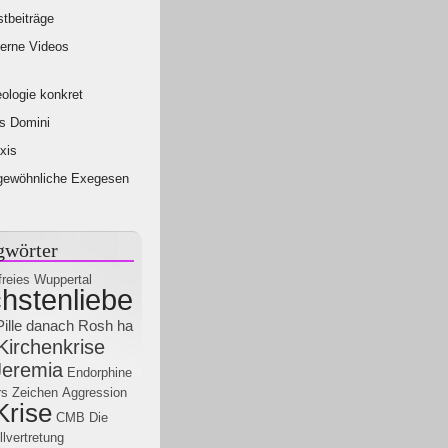
tbeiträge
erne Videos
ologie konkret
s Domini
xis
gewöhnliche Exegesen
gwörter
freies Wuppertal
hstenliebe
Pille danach
Rosh ha
Kirchenkrise
Jeremia
Endorphine
rs
Zeichen
Aggression
Krise
CMB
Die
llvertretung