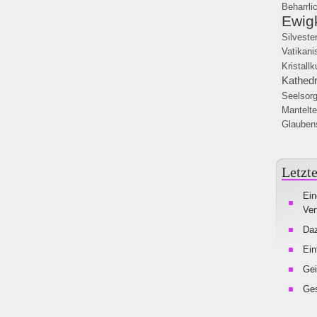
Beharrli
Ewigk
Silveste
Vatikani
Kristallk
Kathedr
Seelsorg
Mantelte
Glauben
Letzte
Ein
Ver
Da
Ein
Gei
Ges