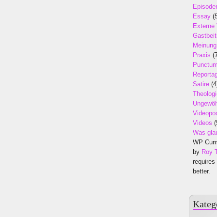
Episode
Essay
(5
Externe
Gastbeit
Meinung
Praxis
(7
Punctu
Reporta
Satire
(4
Theologi
Ungewöh
Videopo
Videos
(
Was gla
WP Cumu
by
Roy 
requires
better.
Kateg