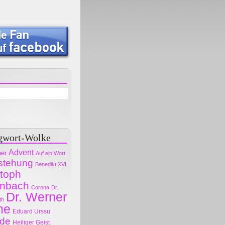
gwort-Wolke
Advent
her
Auf ein Wort
stehung
Benedikt XVI
stoph
nbach
Corona
Dr.
Dr. Werner
th
ne
Eduard Urssu
ode
Heiliger Geist