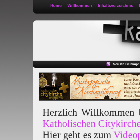
Home
Willkommen
Inhaltsverzeichnis
Kath 2:30
Neuste Beiträge
Herzlich Willkommen
Katholischen Citykirch
Hier geht es zum
Video