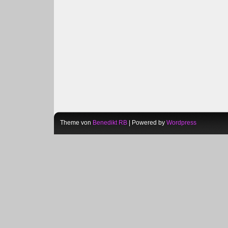
Theme von
Benedikt RB
| Powered by
Wordpress