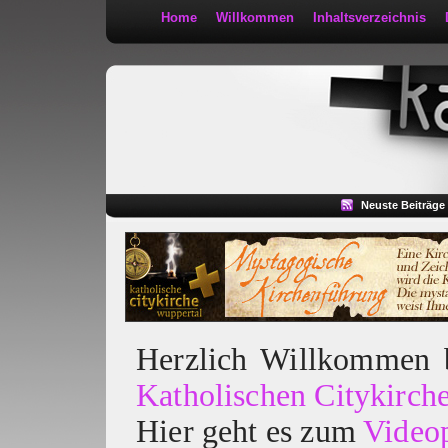
Home
Willkommen
Inhaltsverzeichnis
Kath 2:30
Neuste Beiträge
Herzlich Willkommen
Katholischen Citykirch
Hier geht es zum
Video