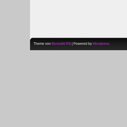
Theme von
Benedikt RB
| Powered by
Wordpress