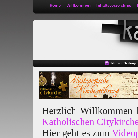
Home
Willkommen
Inhaltsverzeichnis
Kath 2:30
Neuste Beiträge
Herzlich Willkommen
Katholischen Citykirch
Hier geht es zum
Video