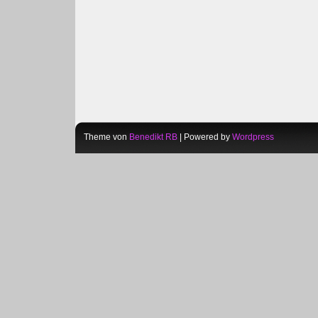
Theme von
Benedikt RB
| Powered by
Wordpress