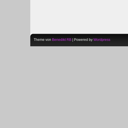
Theme von
Benedikt RB
| Powered by
Wordpress