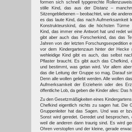
formen sich schnell typgerechte Rollenzuwei
stille Kind, das aus der Distanz – manch
Sitzengebliebenen – beobachtet, wie die andere
es das laute Kind, das nach Aufmerksamkeit l
Konstrukteurskind, das die höchsten Türme 
Kind, das immer eine Antwort hat und redet w
gibt aber auch das Forscherkind, das das Ter
Jahren von der letzten Forschungsexpedition 
vor dem Kindergartenzaun hinter der Hecke 
wehleidige Kind gibt es auch, das selbst nac
Pflaster braucht. Es gibt auch das Chefkind,
und bestimmt, was getan wird. Vor allem aber 
das die Leitung der Gruppe so mag. Darauf sin
Denn alle wollen geliebt werden. Alle wollen das
Aufmerksamkeit der Erzieherin oder des Erzi
öffentliche Lob, da geben die Kinder alles: Das 
Zu den Gesetzmäßigkeiten eines Kindergartens 
Chefkind eigentlich nichts zu sagen hat. Die G
Gruppenleiter hat das Sagen. Und was er bzw.
Sonst wird geredet. Geredet und besprochen, 
weil die anderen dann traurig sind. Es wird ge
Ohren verstopfen und der kleine, gerade erwa