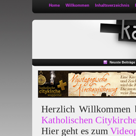
Home
Willkommen
Inhaltsverzeichnis
Kath 2:30
Neuste Beiträge
Herzlich Willkommen
Katholischen Citykirch
Hier geht es zum
Video