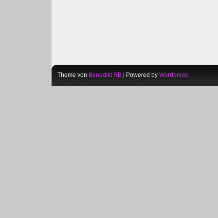
Theme von
Benedikt RB
| Powered by
Wordpress