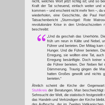
nicht, welches Wort jetzt richtig ist; und so be
Kraft der Tat scheuend, einfach weiter und w
kommen – und erscheint nicht mehr fern –, da w
wiederholen, eine Geschichte, die Paul Her
Tatsachenbericht „Sturmvögel: Rote Matro
revolutionäre Krise in den Umbruchszeiten 
beschreibt:
„Und da geschah das Unerhörte. D
früh um neun in Kälte und Nebel, u
Führer und berieten. Der Mittag kam 
Hunger. Und die Führer berieten. Di
Erregung, sie wollten eine Tat, auch
Erregung besänftigte. Doch keiner 
die Führer berieten. Der Neben fiel 
Dämmerung. Traurig gingen die Ma
hatten Großes gewollt und nichts g
berieten.“
Ähnlich scheint die Kirche der Gegenwa
Stuhlkreis
der Beratungen. Man beschwichtigt si
Sehnsucht der Welt, die statistisch festgestellt
das Handeln und Verkündigen der Kirche bleibt.
des Aufbruchs, der im Zweiten Vatikanischen 