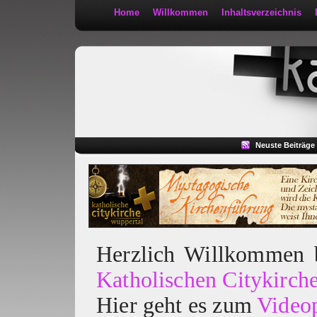
Home
Willkommen
Inhaltsverzeichnis
Kath 2:30
Neuste Beiträge
Herzlich Willkommen
Katholischen Citykirch
Hier geht es zum
Video