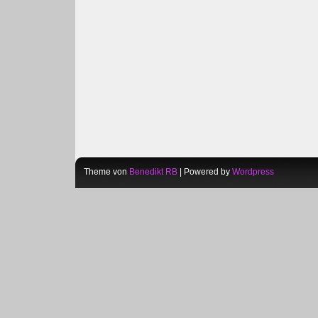
Theme von
Benedikt RB
| Powered by
Wordpress