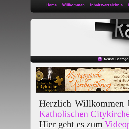
Home
Willkommen
Inhaltsverzeichnis
Kath 2:30
Neuste Beiträge
Herzlich Willkommen
Katholischen Citykirch
Hier geht es zum
Video