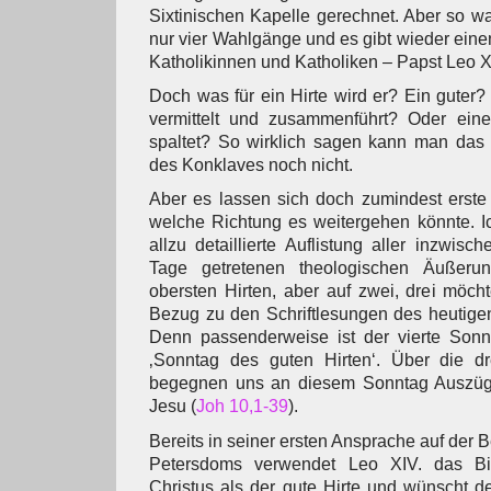
Sixtinischen Kapelle gerechnet. Aber so wa
nur vier Wahlgänge und es gibt wieder eine
Katholikinnen und Katholiken – Papst Leo X
Doch was für ein Hirte wird er? Ein guter? 
vermittelt und zusammenführt? Oder einer
spaltet? So wirklich sagen kann man das
des Konklaves noch nicht.
Aber es lassen sich doch zumindest erste
welche Richtung es weitergehen könnte. I
allzu detaillierte Auflistung aller inzwisc
Tage getretenen theologischen Äußeru
obersten Hirten, aber auf zwei, drei möch
Bezug zu den Schriftlesungen des heutige
Denn passenderweise ist der vierte Sonnt
‚Sonntag des guten Hirten‘. Über die d
begegnen uns an diesem Sonntag Auszüge
Jesu (
Joh 10,1-39
).
Bereits in seiner ersten Ansprache auf der 
Petersdoms verwendet Leo XIV. das Bi
Christus als der gute Hirte und wünscht d