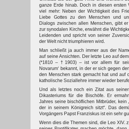
ganze Erde hinab. Doch in diesen ersten 
viel mehr: Neben der Wichtigkeit des Fri
Liebe Gottes zu den Menschen und unt
Dialogs zwischen allen Menschen, gibt er
zur synodalen Kirche, erwähnt die Wichtigk
Leidenden und spricht von seiner Zuversi
der Welt nicht triumphieren wird.
Man schließt ja auch immer aus der Nam
auf seine Ansichten. Der letzte Leo auf dem 
(*1810 – †1903) – ist vor allem für se
Novarum‘ bekannt, in der er sich gegen den
den Menschen stark gemacht hat und auf d
katholische Soziallehre immer wieder berufe
Und als letztes noch ein Zitat aus seiner
Dikasteriums für die Bischöfe. Er ermah
Jahres seine bischöflichen Mitbrüder, kein „
der in seinem Königreich sitzt“. Das demü
Vorgängers Papst Franziskus ist ein sehr gut
Wenn dies die Themen sind, die Leo XIV. 
seines Pontifikates machen möchte, dann 