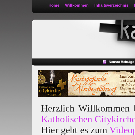
Home
Willkommen
Inhaltsverzeichnis
Kath 2:30
Neuste Beiträge
Herzlich Willkommen
Katholischen Citykirch
Hier geht es zum
Video