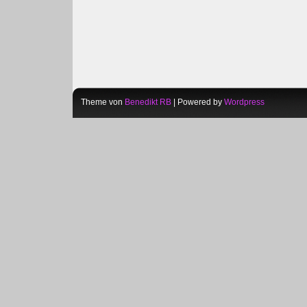
Theme von
Benedikt RB
| Powered by
Wordpress