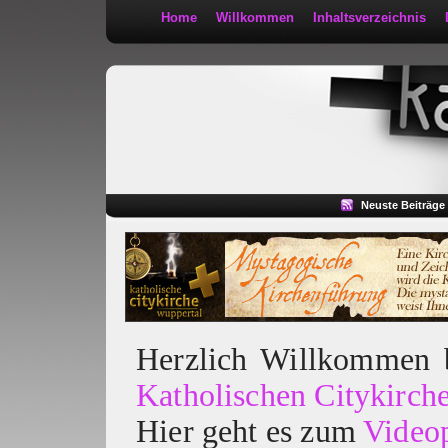
Home
Willkommen
Inhaltsverzeichnis
Kath 2:30
Neuste Beiträge
Herzlich Willkommen
Katholischen Citykirch
Hier geht es zum
Video