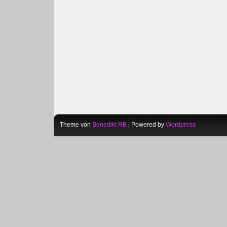
Theme von
Benedikt RB
| Powered by
Wordpress